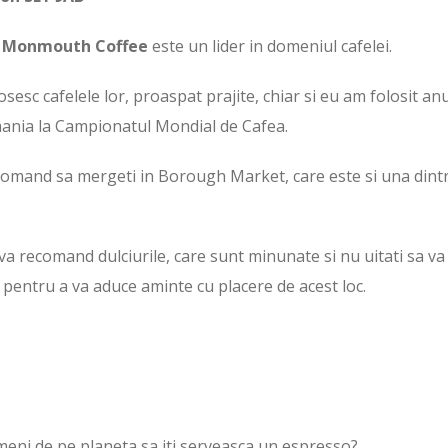
,
Monmouth Coffee
este un lider in domeniul cafelei.
sesc cafelele lor, proaspat prajite, chiar si eu am folosit anu
mania la Campionatul Mondial de Cafea.
ecomand sa mergeti in Borough Market, care este si una dint
a recomand dulciurile, care sunt minunate si nu uitati sa va
 pentru a va aduce aminte cu placere de acest loc.
ameni de pe planeta sa iti serveasca un espresso?