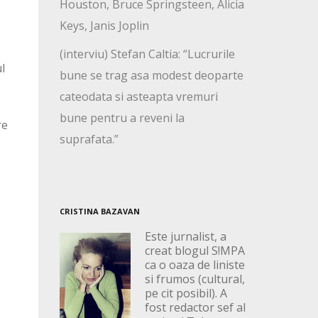
Houston, Bruce Springsteen, Alicia
Keys, Janis Joplin
(interviu) Stefan Caltia: “Lucrurile
l
bune se trag asa modest deoparte
cateodata si asteapta vremuri
bune pentru a reveni la
re
suprafata.”
CRISTINA BAZAVAN
Este jurnalist, a
creat blogul S!MPA
ca o oaza de liniste
si frumos (cultural,
pe cit posibil). A
fost redactor sef al