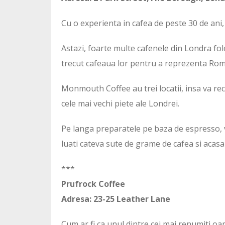
Cu o experienta in cafea de peste 30 de ani
Astazi, foarte multe cafenele din Londra folo
trecut cafeaua lor pentru a reprezenta Ro
Monmouth Coffee au trei locatii, insa va r
cele mai vechi piete ale Londrei.
Pe langa preparatele pe baza de espresso, v
luati cateva sute de grame de cafea si acasa
***
Prufrock Coffee
Adresa: 23-25 Leather Lane
Cum ar fi ca unul dintre cei mai renumiti o