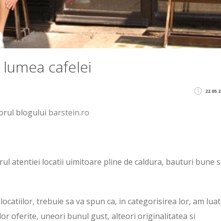
 lumea cafelei
22.05.2
torul blogului
barstein.ro
trul atentiei locatii uimitoare pline de caldura, bauturi bune s
ocatiilor, trebuie sa va spun ca, in categorisirea lor, am luat
or oferite, uneori bunul gust, alteori originalitatea si