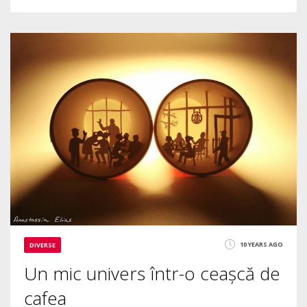
1
5306
10 YEARS AGO
DIVERSE
Un mic univers într-o ceașcă de
cafea