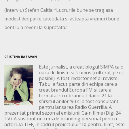
(interviu) Stefan Caltia: “Lucrurile bune se trag asa
modest deoparte cateodata si asteapta vremuri bune
pentru a reveni la suprafata.”
CRISTINA BAZAVAN
Este jurnalist, a creat blogul S!MPA ca o
oaza de liniste si frumos (cultural, pe cit
posibil). A fost redactor sef al revistei
Tabu, a facut parte din echipa care a
creat brandul Europa FM si care a
formatat si rebranduit Radio 21 la
sfirsitul anilor ‘90 si a fost consultant
pentru lansarea Radio Guerrilla. A
prezentat primul sezon al emisiunii Ca-n filme (Digi 24
TV). A sustinut un curs de branding personal pentru
actori, la TIFF, in cadrul proiectului "10 pentru film", este