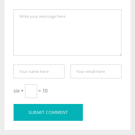
six +
= 10