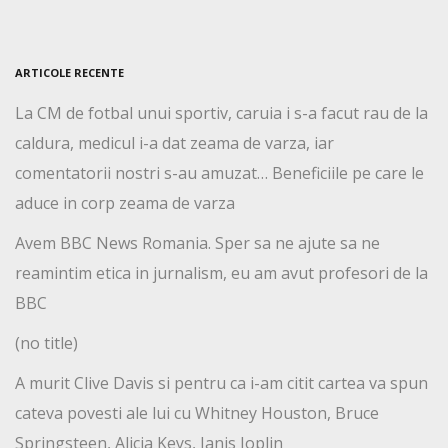
ARTICOLE RECENTE
La CM de fotbal unui sportiv, caruia i s-a facut rau de la
caldura, medicul i-a dat zeama de varza, iar
comentatorii nostri s-au amuzat… Beneficiile pe care le
aduce in corp zeama de varza
Avem BBC News Romania. Sper sa ne ajute sa ne
reamintim etica in jurnalism, eu am avut profesori de la
BBC
(no title)
A murit Clive Davis si pentru ca i-am citit cartea va spun
cateva povesti ale lui cu Whitney Houston, Bruce
Springsteen, Alicia Keys, Janis Joplin