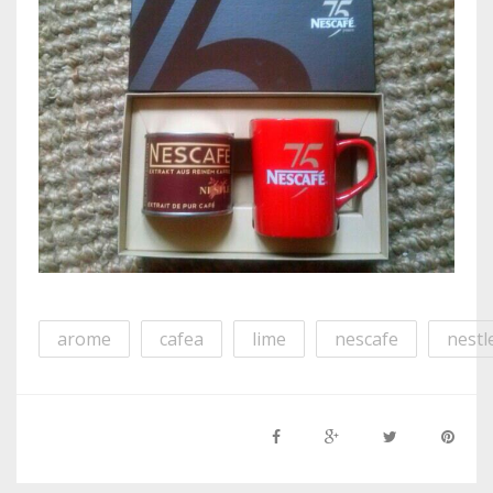
arome
cafea
lime
nescafe
nestl