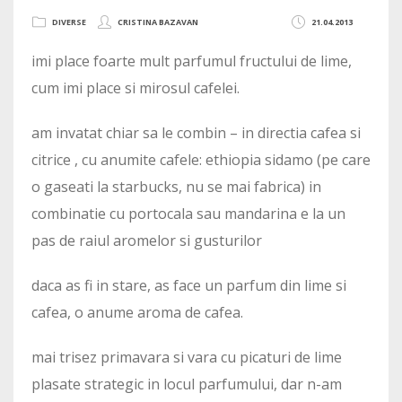
DIVERSE
CRISTINA BAZAVAN
21.04.2013
imi place foarte mult parfumul fructului de lime,
cum imi place si mirosul cafelei.
am invatat chiar sa le combin – in directia cafea si
citrice , cu anumite cafele: ethiopia sidamo (pe care
o gaseati la starbucks, nu se mai fabrica) in
combinatie cu portocala sau mandarina e la un
pas de raiul aromelor si gusturilor
daca as fi in stare, as face un parfum din lime si
cafea, o anume aroma de cafea.
mai trisez primavara si vara cu picaturi de lime
plasate strategic in locul parfumului, dar n-am