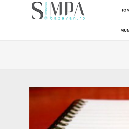
HOM
MUN