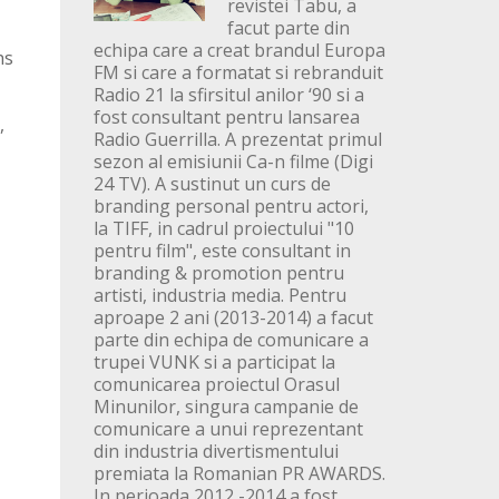
revistei Tabu, a
facut parte din
echipa care a creat brandul Europa
hs
FM si care a formatat si rebranduit
Radio 21 la sfirsitul anilor ‘90 si a
fost consultant pentru lansarea
,
Radio Guerrilla. A prezentat primul
sezon al emisiunii Ca-n filme (Digi
24 TV). A sustinut un curs de
branding personal pentru actori,
la TIFF, in cadrul proiectului "10
pentru film", este consultant in
branding & promotion pentru
artisti, industria media. Pentru
aproape 2 ani (2013-2014) a facut
parte din echipa de comunicare a
trupei VUNK si a participat la
comunicarea proiectul Orasul
Minunilor, singura campanie de
comunicare a unui reprezentant
din industria divertismentului
premiata la Romanian PR AWARDS.
In perioada 2012 -2014 a fost