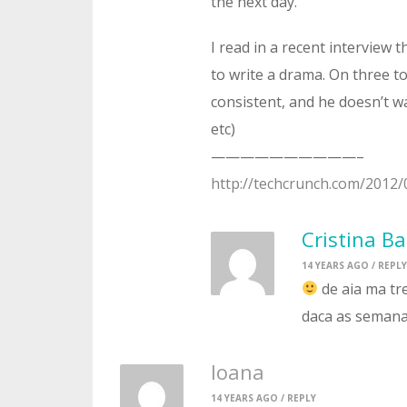
the next day.
I read in a recent interview 
to write a drama. On three to
consistent, and he doesn’t wa
etc)
——————————–
http://techcrunch.com/2012/
Cristina B
14 YEARS AGO /
REPLY
de aia ma tre
daca as semana s
Ioana
14 YEARS AGO /
REPLY