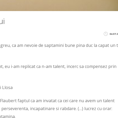
ui
04.07.2
rte greu, ca am nevoie de saptamini bune pina duc la capat un 
t, eu i-am replicat ca n-am talent, incerc sa compensez prin
i Llosa
i Flaubert faptul ca am invatat ca cei care nu avem un talent
 perseverenta, incapatinare si rabdare. (…) lucrez cu orar:
ptamina.