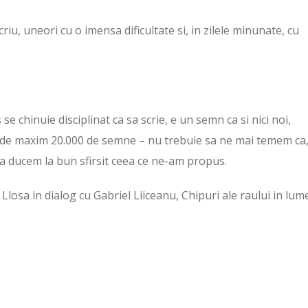
riu, uneori cu o imensa dificultate si, in zilele minunate, cu
se chinuie disciplinat ca sa scrie, e un semn ca si nici noi,
ri de maxim 20.000 de semne – nu trebuie sa ne mai temem ca,
 sa ducem la bun sfirsit ceea ce ne-am propus.
 Llosa in dialog cu Gabriel Liiceanu, Chipuri ale raului in lum