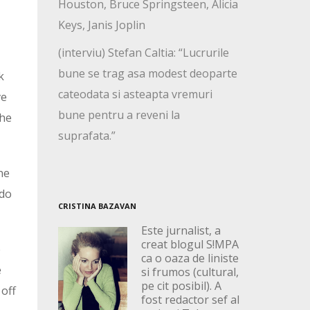
Houston, Bruce Springsteen, Alicia
Keys, Janis Joplin
(interviu) Stefan Caltia: “Lucrurile
bune se trag asa modest deoparte
k
cateodata si asteapta vremuri
ve
bune pentru a reveni la
the
suprafata.”
ne
 do
CRISTINA BAZAVAN
Este jurnalist, a
creat blogul S!MPA
e
ca o oaza de liniste
e
si frumos (cultural,
pe cit posibil). A
 off
fost redactor sef al