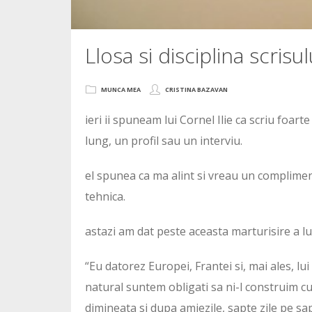
Llosa si disciplina scrisul
MUNCA MEA
CRISTINA BAZAVAN
ieri ii spuneam lui Cornel Ilie ca scriu foa
lung, un profil sau un interviu.
el spunea ca ma alint si vreau un complimen
tehnica.
astazi am dat peste aceasta marturisire a lu
“Eu datorez Europei, Frantei si, mai ales, lu
natural suntem obligati sa ni-l construim cu
dimineata si dupa amiezile, sapte zile pe sa