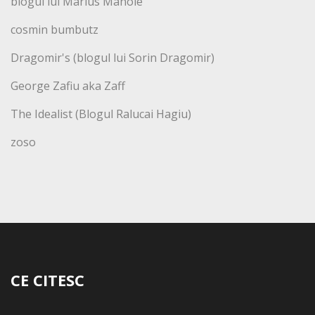
blogul lui Marius Manole
cosmin bumbutz
Dragomir's (blogul lui Sorin Dragomir)
George Zafiu aka Zaff
The Idealist (Blogul Ralucai Hagiu)
zoso
CE CITESC