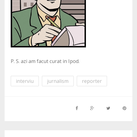
P. S. azi am facut curat in Ipod.
interviu
jurnalism
reporter