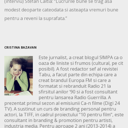
(interviu) Stefan Caltia: “Lucrurile bune se trag asa
modest deoparte cateodata si asteapta vremuri bune
pentru a reveni la suprafata.”
CRISTINA BAZAVAN
Este jurnalist, a creat blogul S!MPA ca o
oaza de liniste si frumos (cultural, pe cit
posibil). A fost redactor sef al revistei
Tabu, a facut parte din echipa care a
creat brandul Europa FM si care a
formatat si rebranduit Radio 21 la
sfirsitul anilor ‘90 si a fost consultant
pentru lansarea Radio Guerrilla. A
prezentat primul sezon al emisiunii Ca-n filme (Digi 24
TV). A sustinut un curs de branding personal pentru
actori, la TIFF, in cadrul proiectului "10 pentru film", este
consultant in branding & promotion pentru artisti,
industria media. Pentru aproape 2 ani (2013-2014) a