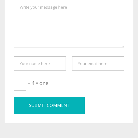
− 4 = one