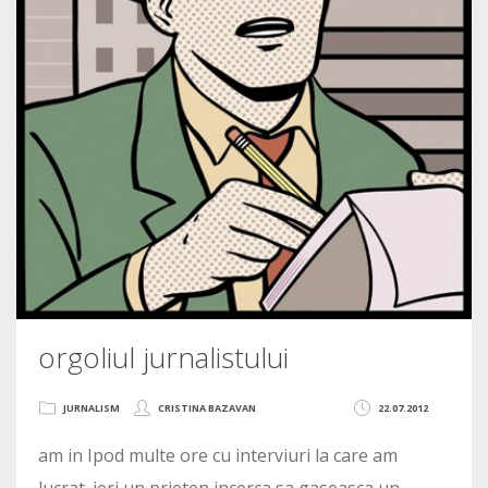
orgoliul jurnalistului
JURNALISM
CRISTINA BAZAVAN
22.07.2012
am in Ipod multe ore cu interviuri la care am
lucrat. ieri un prieten incerca sa gaseasca un