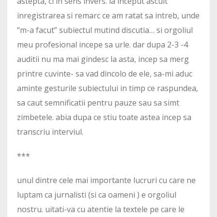
astepta, ci in sens invers. la inceput ascult
inregistrarea si remarc ce am ratat sa intreb, unde
“m-a facut” subiectul mutind discutia… si orgoliul
meu profesional incepe sa urle. dar dupa 2-3 -4
auditii nu ma mai gindesc la asta, incep sa merg
printre cuvinte- sa vad dincolo de ele, sa-mi aduc
aminte gesturile subiectului in timp ce raspundea,
sa caut semnificatii pentru pauze sau sa simt
zimbetele. abia dupa ce stiu toate astea incep sa
transcriu interviul.
***
unul dintre cele mai importante lucruri cu care ne
luptam ca jurnalisti (si ca oameni ) e orgoliul
nostru. uitati-va cu atentie la textele pe care le