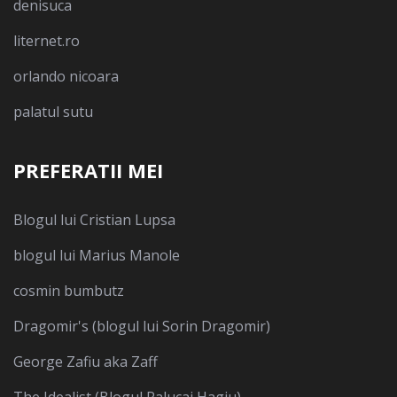
denisuca
liternet.ro
orlando nicoara
palatul sutu
PREFERATII MEI
Blogul lui Cristian Lupsa
blogul lui Marius Manole
cosmin bumbutz
Dragomir's (blogul lui Sorin Dragomir)
George Zafiu aka Zaff
The Idealist (Blogul Ralucai Hagiu)