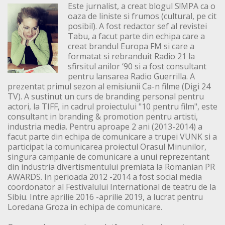
Este jurnalist, a creat blogul S!MPA ca o
oaza de liniste si frumos (cultural, pe cit
posibil). A fost redactor sef al revistei
Tabu, a facut parte din echipa care a
creat brandul Europa FM si care a
formatat si rebranduit Radio 21 la
sfirsitul anilor ‘90 si a fost consultant
pentru lansarea Radio Guerrilla. A
prezentat primul sezon al emisiunii Ca-n filme (Digi 24
TV). A sustinut un curs de branding personal pentru
actori, la TIFF, in cadrul proiectului "10 pentru film", este
consultant in branding & promotion pentru artisti,
industria media. Pentru aproape 2 ani (2013-2014) a
facut parte din echipa de comunicare a trupei VUNK si a
participat la comunicarea proiectul Orasul Minunilor,
singura campanie de comunicare a unui reprezentant
din industria divertismentului premiata la Romanian PR
AWARDS. In perioada 2012 -2014 a fost social media
coordonator al Festivalului International de teatru de la
Sibiu. Intre aprilie 2016 -aprilie 2019, a lucrat pentru
Loredana Groza in echipa de comunicare.