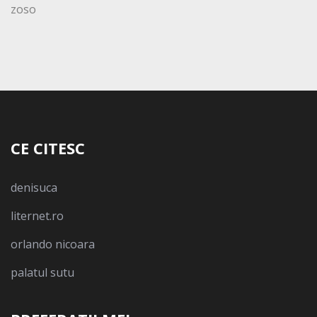
zoso
CE CITESC
denisuca
liternet.ro
orlando nicoara
palatul sutu