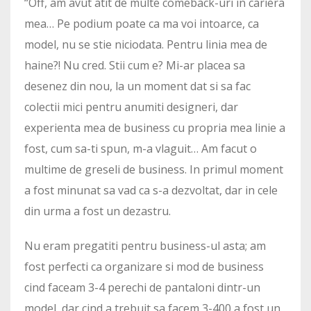
“Off, am avut atit de multe comeback-uri in cariera
mea… Pe podium poate ca ma voi intoarce, ca
model, nu se stie niciodata. Pentru linia mea de
haine?! Nu cred. Stii cum e? Mi-ar placea sa
desenez din nou, la un moment dat si sa fac
colectii mici pentru anumiti designeri, dar
experienta mea de business cu propria mea linie a
fost, cum sa-ti spun, m-a vlaguit… Am facut o
multime de greseli de business. In primul moment
a fost minunat sa vad ca s-a dezvoltat, dar in cele
din urma a fost un dezastru.
Nu eram pregatiti pentru business-ul asta; am
fost perfecti ca organizare si mod de business
cind faceam 3-4 perechi de pantaloni dintr-un
model, dar cind a trebuit sa facem 3-400 a fost un