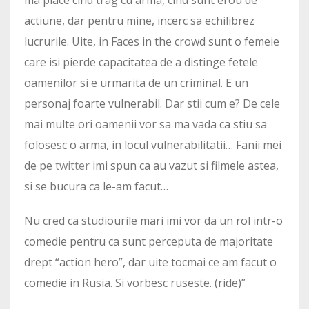
ma place cind trag cu arma, cind sunt erou de
actiune, dar pentru mine, incerc sa echilibrez
lucrurile. Uite, in Faces in the crowd sunt o femeie
care isi pierde capacitatea de a distinge fetele
oamenilor si e urmarita de un criminal. E un
personaj foarte vulnerabil. Dar stii cum e? De cele
mai multe ori oamenii vor sa ma vada ca stiu sa
folosesc o arma, in locul vulnerabilitatii… Fanii mei
de pe
twitter
imi spun ca au vazut si filmele astea,
si se bucura ca le-am facut…
Nu cred ca studiourile mari imi vor da un rol intr-o
comedie pentru ca sunt perceputa de majoritate
drept “action hero”, dar uite tocmai ce am facut o
comedie in Rusia. Si vorbesc ruseste. (ride)”