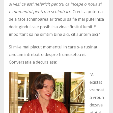
si vezi ca esti nefericit pentru ca incepe o noua zi,
e momentul pentru o schimbare
. Cred ca puterea
de a face schimbarea ar trebui sa fie mai puternica
decit gindul ca e posibil sa vina sfirsitul lumii. E
important sa ne simtim bine aici, cit suntem aici.”
Si mi-a mai placut momentul in care s-a rusinat
cind am intrebat-o despre frumusetea ei.
Conversatia a decurs asa:
“A
existat
vreodat
a vreun
dezava
ntaj al