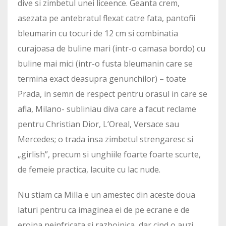
dive si zimbetul unei liceence. Geanta crem,
asezata pe antebratul flexat catre fata, pantofii
bleumarin cu tocuri de 12 cm si combinatia
curajoasa de buline mari (intr-o camasa bordo) cu
buline mai mici (intr-o fusta bleumanin care se
termina exact deasupra genunchilor) – toate
Prada, in semn de respect pentru orasul in care se
afla, Milano- subliniau diva care a facut reclame
pentru Christian Dior, L’Oreal, Versace sau
Mercedes; o trada insa zimbetul strengaresc si
„girlish”, precum si unghiile foarte foarte scurte,
de femeie practica, lacuite cu lac nude.
Nu stiam ca Milla e un amestec din aceste doua
laturi pentru ca imaginea ei de pe ecrane e de
eroina neinfricata si razboinica, dar cind o auzi