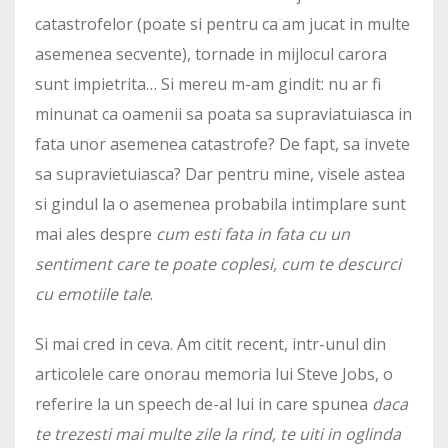
catastrofelor (poate si pentru ca am jucat in multe
asemenea secvente), tornade in mijlocul carora
sunt impietrita… Si mereu m-am gindit: nu ar fi
minunat ca oamenii sa poata sa supraviatuiasca in
fata unor asemenea catastrofe? De fapt, sa invete
sa supravietuiasca? Dar pentru mine, visele astea
si gindul la o asemenea probabila intimplare sunt
mai ales despre
cum esti fata in fata cu un
sentiment care te poate coplesi, cum te descurci
cu emotiile tale
.
Si mai cred in ceva. Am citit recent, intr-unul din
articolele care onorau memoria lui Steve Jobs, o
referire la un speech de-al lui in care spunea
daca
te trezesti mai multe zile la rind, te uiti in oglinda