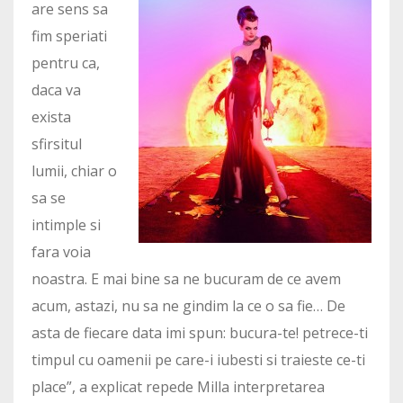
are sens sa
fim speriati
pentru ca,
daca va
exista
sfirsitul
lumii, chiar o
sa se
intimple si
fara voia
noastra. E mai bine sa ne bucuram de ce avem
acum, astazi, nu sa ne gindim la ce o sa fie… De
asta de fiecare data imi spun: bucura-te! petrece-ti
timpul cu oamenii pe care-i iubesti si traieste ce-ti
place”, a explicat repede Milla interpretarea