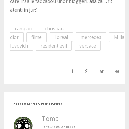
care insa le fac cadou unor bloggeri
. asa ca … fiti
atenti in jur:)
campari
christian
dior
filme
l'oreal
mercedes
Milla
Jovovich
resident evil
versace
23 COMMENTS PUBLISHED
Toma
15 YEARS AGO /
REPLY