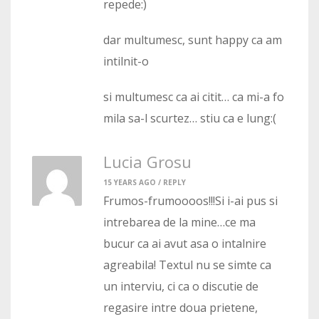
repede:)
dar multumesc, sunt happy ca am
intilnit-o
si multumesc ca ai citit… ca mi-a fo
mila sa-l scurtez… stiu ca e lung:(
Lucia Grosu
15 YEARS AGO /
REPLY
Frumos-frumoooos!!!Si i-ai pus si
intrebarea de la mine…ce ma
bucur ca ai avut asa o intalnire
agreabila! Textul nu se simte ca
un interviu, ci ca o discutie de
regasire intre doua prietene,