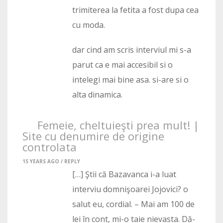
trimiterea la fetita a fost dupa cea
cu moda.
dar cind am scris interviul mi s-a
parut ca e mai accesibil si o
intelegi mai bine asa. si-are si o
alta dinamica.
Femeie, cheltuieşti prea mult! |
Site cu denumire de origine
controlata
15 YEARS AGO /
REPLY
[…] Ştii că Bazavanca i-a luat
interviu domnişoarei Jojovici? o
salut eu, cordial. – Mai am 100 de
lei în cont, mi-o taie nievasta. Dă-