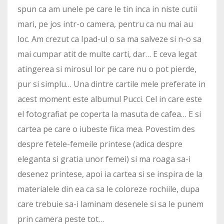
spun ca am unele pe care le tin inca in niste cutii
mari, pe jos intr-o camera, pentru ca nu mai au
loc. Am crezut ca Ipad-ul o sa ma salveze si n-o sa
mai cumpar atit de multe carti, dar… E ceva legat
atingerea si mirosul lor pe care nu o pot pierde,
pur si simplu… Una dintre cartile mele preferate in
acest moment este albumul Pucci. Cel in care este
el fotografiat pe coperta la masuta de cafea… E si
cartea pe care o iubeste fiica mea. Povestim des
despre fetele-femeile printese (adica despre
eleganta si gratia unor femei) si ma roaga sa-i
desenez printese, apoi ia cartea si se inspira de la
materialele din ea ca sa le coloreze rochiile, dupa
care trebuie sa-i laminam desenele si sa le punem
prin camera peste tot…