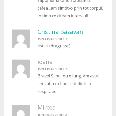
saptamana cand stateam la
cafea…am simtit-o prin tot corpul,
in timp ce citeam interviul!
Cristina Bazavan
15 YEARS AGO /
REPLY
esti tu dragutza:)
ioana
15 YEARS AGO /
REPLY
Bravo! Si nu, nu e lung. Am avut
senzatia ca l-am citit dintr-o
respiratie
Mircea
15 YEARS AGO /
REPLY