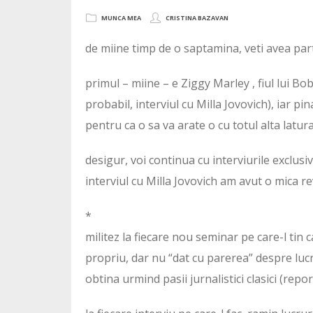
MUNCA MEA
CRISTINA BAZAVAN
de miine timp de o saptamina, veti avea parte
primul – miine – e Ziggy Marley , fiul lui Bo
probabil, interviul cu Milla Jovovich), iar pi
pentru ca o sa va arate o cu totul alta latura
desigur, voi continua cu interviurile exclusi
interviul cu Milla Jovovich am avut o mica re
*
militez la fiecare nou seminar pe care-l tin 
propriu, dar nu “dat cu parerea” despre lucruri
obtina urmind pasii jurnalistici clasici (repo