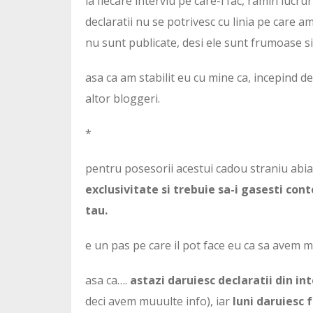
la fiecare interviu pe care-l fac, ramin lucru
declaratii nu se potrivesc cu linia pe care am
nu sunt publicate, desi ele sunt frumoase si
asa ca am stabilit eu cu mine ca, incepind de 
altor bloggeri.
*
pentru posesorii acestui cadou straniu abia
exclusivitate si trebuie sa-i gasesti cont
tau.
e un pas pe care il pot face eu ca sa avem m
asa ca….
astazi daruiesc declaratii din in
deci avem muuulte info), iar
luni daruiesc 