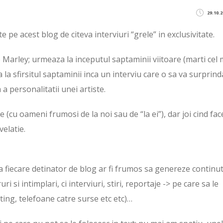
29.10.2
 pe acest blog de citeva interviuri “grele” in exclusivitate.
b Marley; urmeaza la inceputul saptaminii viitoare (marti cel 
na la sfirsitul saptaminii inca un interviu care o sa va surprind
 a personalitatii unei artiste.
ve (cu oameni frumosi de la noi sau de “la ei”), dar joi cind fa
velatie.
ca fiecare detinator de blog ar fi frumos sa genereze continu
 si intimplari, ci interviuri, stiri, reportaje -> pe care sa le
rting, telefoane catre surse etc etc)…