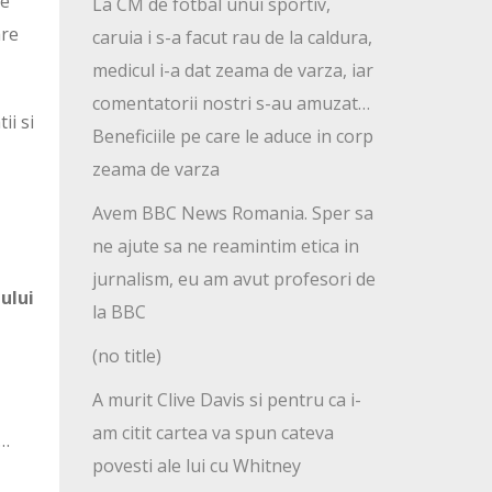
le
La CM de fotbal unui sportiv,
are
caruia i s-a facut rau de la caldura,
medicul i-a dat zeama de varza, iar
comentatorii nostri s-au amuzat…
ii si
Beneficiile pe care le aduce in corp
zeama de varza
Avem BBC News Romania. Sper sa
ne ajute sa ne reamintim etica in
jurnalism, eu am avut profesori de
gului
la BBC
(no title)
A murit Clive Davis si pentru ca i-
am citit cartea va spun cateva
a…
povesti ale lui cu Whitney