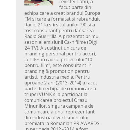
revistei Tabu, a
facut parte din
echipa care a creat brandul Europa
FM si care a formatat si rebranduit
Radio 21 la sfirsitul anilor ‘90 si a
fost consultant pentru lansarea
Radio Guerrilla. A prezentat primul
sezon al emisiunii Ca-n filme (Digi
24 TV). A sustinut un curs de
branding personal pentru actori,
la TIFF, in cadrul proiectului "10
pentru film", este consultant in
branding & promotion pentru
artisti, industria media. Pentru
aproape 2 ani (2013-2014) a facut
parte din echipa de comunicare a
trupei VUNK si a participat la
comunicarea proiectul Orasul
Minunilor, singura campanie de
comunicare a unui reprezentant
din industria divertismentului
premiata la Romanian PR AWARDS.
In perioada 2012 -2014 a fost