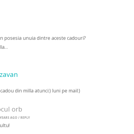
n posesia unuia dintre aceste cadouri?
lla…
azavan
 cadou din milla atunci:) luni pe mail:)
ocul orb
 YEARS AGO /
REPLY
ltu!