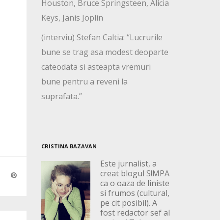
Houston, Bruce Springsteen, Alicia
Keys, Janis Joplin
(interviu) Stefan Caltia: “Lucrurile
bune se trag asa modest deoparte
cateodata si asteapta vremuri
bune pentru a reveni la
suprafata.”
CRISTINA BAZAVAN
Este jurnalist, a
creat blogul S!MPA
ca o oaza de liniste
si frumos (cultural,
pe cit posibil). A
fost redactor sef al