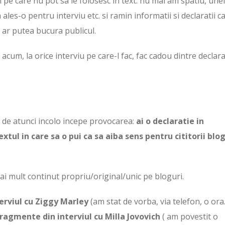
ri pe care nu pot sa le folosesc in text: nu mai am spatiu, une
 ales-o pentru interviu etc. si ramin informatii si declaratii c
 ar putea bucura publicul.
acum, la orice interviu pe care-l fac, fac cadou dintre declarat
 de atunci incolo incepe provocarea:
ai o declaratie in
extul in care sa o pui ca sa aiba sens pentru cititorii blo
ai mult continut propriu/original/unic pe bloguri.
terviul cu Ziggy Marley
(am stat de vorba, via telefon, o or
fragmente din interviul cu Milla Jovovich
( am povestit o