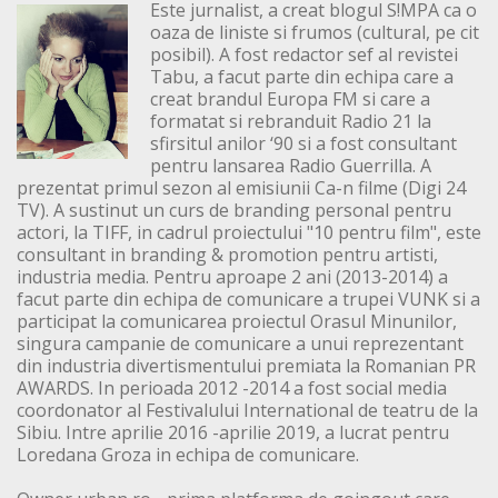
Este jurnalist, a creat blogul S!MPA ca o
oaza de liniste si frumos (cultural, pe cit
posibil). A fost redactor sef al revistei
Tabu, a facut parte din echipa care a
creat brandul Europa FM si care a
formatat si rebranduit Radio 21 la
sfirsitul anilor ‘90 si a fost consultant
pentru lansarea Radio Guerrilla. A
prezentat primul sezon al emisiunii Ca-n filme (Digi 24
TV). A sustinut un curs de branding personal pentru
actori, la TIFF, in cadrul proiectului "10 pentru film", este
consultant in branding & promotion pentru artisti,
industria media. Pentru aproape 2 ani (2013-2014) a
facut parte din echipa de comunicare a trupei VUNK si a
participat la comunicarea proiectul Orasul Minunilor,
singura campanie de comunicare a unui reprezentant
din industria divertismentului premiata la Romanian PR
AWARDS. In perioada 2012 -2014 a fost social media
coordonator al Festivalului International de teatru de la
Sibiu. Intre aprilie 2016 -aprilie 2019, a lucrat pentru
Loredana Groza in echipa de comunicare.