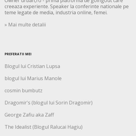
Owner urban,ro - prima platforma de goingout care
creeaza experiente. Speaker la conferinte nationale pe
teme legate de media, industria online, femei.
» Mai multe detalii
PREFERATII MEI
Blogul lui Cristian Lupsa
blogul lui Marius Manole
cosmin bumbutz
Dragomir's (blogul lui Sorin Dragomir)
George Zafiu aka Zaff
The Idealist (Blogul Ralucai Hagiu)