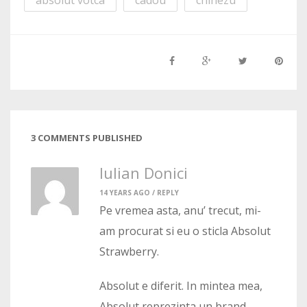
absolut votca
cadou
chinezu
3 COMMENTS PUBLISHED
Iulian Donici
14 YEARS AGO /
REPLY
Pe vremea asta, anu’ trecut, mi-
am procurat si eu o sticla Absolut
Strawberry.
Absolut e diferit. In mintea mea,
Absolut reprezinta un brand