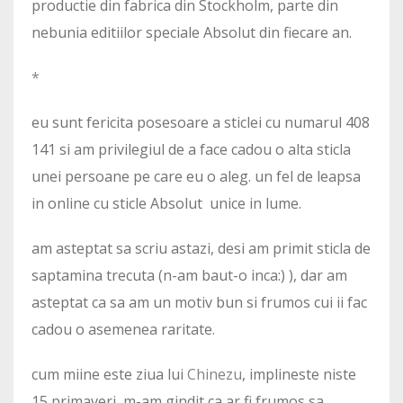
productie din fabrica din Stockholm, parte din
nebunia editiilor speciale Absolut din fiecare an.
*
eu sunt fericita posesoare a sticlei cu numarul 408
141 si am privilegiul de a face cadou o alta sticla
unei persoane pe care eu o aleg. un fel de leapsa
in online cu sticle Absolut unice in lume.
am asteptat sa scriu astazi, desi am primit sticla de
saptamina trecuta (n-am baut-o inca:) ), dar am
asteptat ca sa am un motiv bun si frumos cui ii fac
cadou o asemenea raritate.
cum miine este ziua lui
Chinezu
, implineste niste
15 primaveri, m-am gindit ca ar fi frumos sa