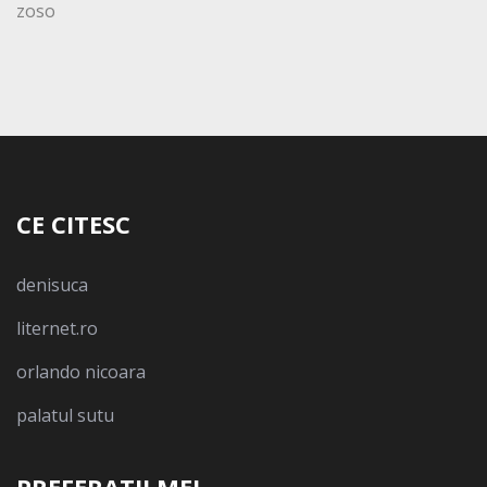
zoso
CE CITESC
denisuca
liternet.ro
orlando nicoara
palatul sutu