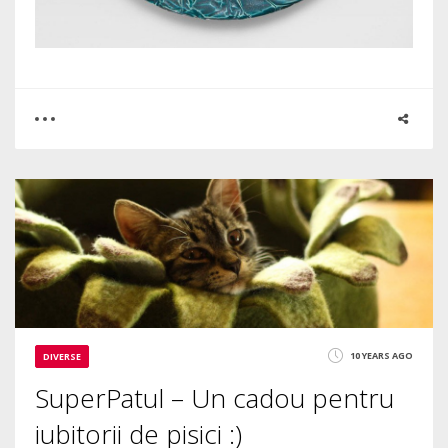
0
0
2154
10 YEARS AGO
DIVERSE
SuperPatul – Un cadou pentru
iubitorii de pisici :)