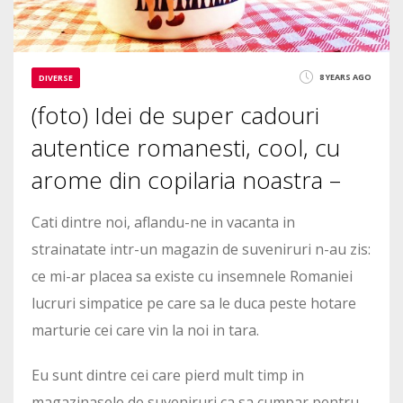
8 YEARS AGO
DIVERSE
(foto) Idei de super cadouri
autentice romanesti, cool, cu
arome din copilaria noastra –
Cati dintre noi, aflandu-ne in vacanta in
strainatate intr-un magazin de suveniruri n-au zis:
ce mi-ar placea sa existe cu insemnele Romaniei
lucruri simpatice pe care sa le duca peste hotare
marturie cei care vin la noi in tara.
Eu sunt dintre cei care pierd mult timp in
magazinasele de suveniruri ca sa cumpar pentru