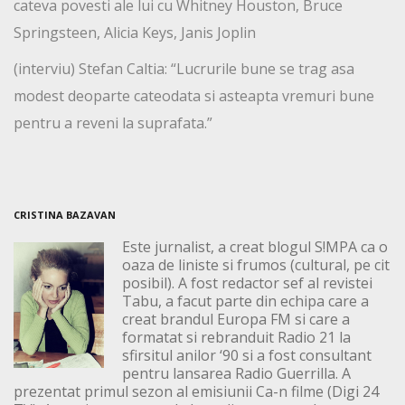
cateva povesti ale lui cu Whitney Houston, Bruce
Springsteen, Alicia Keys, Janis Joplin
(interviu) Stefan Caltia: “Lucrurile bune se trag asa
modest deoparte cateodata si asteapta vremuri bune
pentru a reveni la suprafata.”
CRISTINA BAZAVAN
Este jurnalist, a creat blogul S!MPA ca o
oaza de liniste si frumos (cultural, pe cit
posibil). A fost redactor sef al revistei
Tabu, a facut parte din echipa care a
creat brandul Europa FM si care a
formatat si rebranduit Radio 21 la
sfirsitul anilor ‘90 si a fost consultant
pentru lansarea Radio Guerrilla. A
prezentat primul sezon al emisiunii Ca-n filme (Digi 24