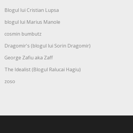
Blogul lui Cristian Lupsa
blogul lui Marius Manole
cosmin bumbutz
Dragomir's (blogul lui Sorin Dragomir)
George Zafiu aka Zaff
The Idealist (Blogul Ralucai Hagiu)
zoso