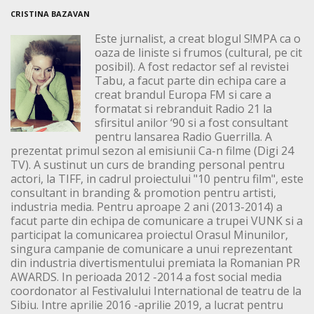
CRISTINA BAZAVAN
Este jurnalist, a creat blogul S!MPA ca o
oaza de liniste si frumos (cultural, pe cit
posibil). A fost redactor sef al revistei
Tabu, a facut parte din echipa care a
creat brandul Europa FM si care a
formatat si rebranduit Radio 21 la
sfirsitul anilor ‘90 si a fost consultant
pentru lansarea Radio Guerrilla. A
prezentat primul sezon al emisiunii Ca-n filme (Digi 24
TV). A sustinut un curs de branding personal pentru
actori, la TIFF, in cadrul proiectului "10 pentru film", este
consultant in branding & promotion pentru artisti,
industria media. Pentru aproape 2 ani (2013-2014) a
facut parte din echipa de comunicare a trupei VUNK si a
participat la comunicarea proiectul Orasul Minunilor,
singura campanie de comunicare a unui reprezentant
din industria divertismentului premiata la Romanian PR
AWARDS. In perioada 2012 -2014 a fost social media
coordonator al Festivalului International de teatru de la
Sibiu. Intre aprilie 2016 -aprilie 2019, a lucrat pentru