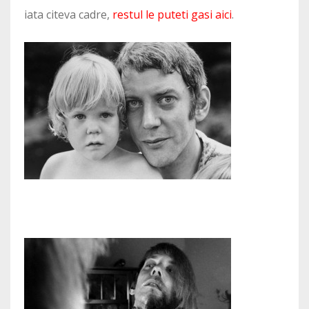
iata citeva cadre,
restul le puteti gasi aici
.