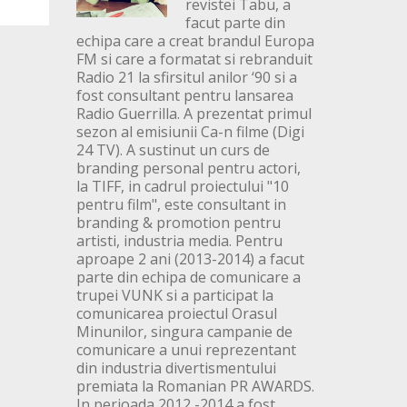
revistei Tabu, a
facut parte din
echipa care a creat brandul Europa
FM si care a formatat si rebranduit
Radio 21 la sfirsitul anilor ‘90 si a
fost consultant pentru lansarea
Radio Guerrilla. A prezentat primul
sezon al emisiunii Ca-n filme (Digi
24 TV). A sustinut un curs de
branding personal pentru actori,
la TIFF, in cadrul proiectului "10
pentru film", este consultant in
branding & promotion pentru
artisti, industria media. Pentru
aproape 2 ani (2013-2014) a facut
parte din echipa de comunicare a
trupei VUNK si a participat la
comunicarea proiectul Orasul
Minunilor, singura campanie de
comunicare a unui reprezentant
din industria divertismentului
premiata la Romanian PR AWARDS.
In perioada 2012 -2014 a fost