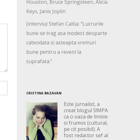
Houston, Bruce Springsteen, Alicia
Keys, Janis Joplin
(interviu) Stefan Caltia: “Lucrurile
bune se trag asa modest deoparte
cateodata si asteapta vremuri
bune pentru a reveni la
suprafata.”
CRISTINA BAZAVAN
Este jurnalist, a
creat blogul S!MPA
ca o oaza de liniste
si frumos (cultural,
pe cit posibil). A
fost redactor sef al