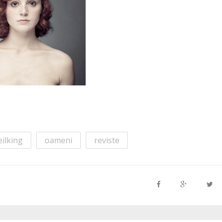
ilking
oameni
reviste