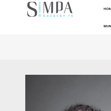
HOM
MUN