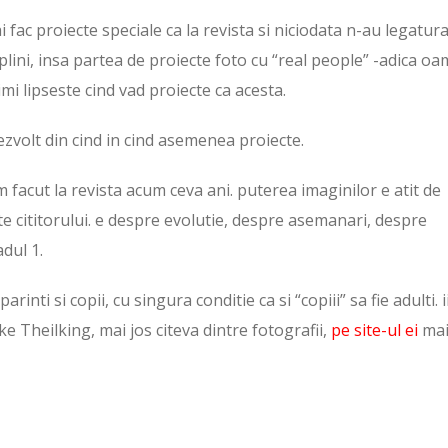
fac proiecte speciale ca la revista si niciodata n-au legatur
eplini, insa partea de proiecte foto cu “real people” -adica o
imi lipseste cind vad proiecte ca acesta.
ezvolt din cind in cind asemenea proiecte.
facut la revista acum ceva ani. puterea imaginilor e atit de
te cititorului. e despre evolutie, despre asemanari, despre
adul 1.
ti si copii, cu singura conditie ca si “copiii” sa fie adulti. i
 Theilking, mai jos citeva dintre fotografii,
pe site-ul ei
ma