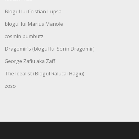
Blogul lui Cristian Lupsa
blogul lui Marius Manole
cosmin bumbutz
Dragomir's (blogul lui Sorin Dragomir)
George Zafiu aka Zaff
The Idealist (Blogul Ralucai Hagiu)
zoso