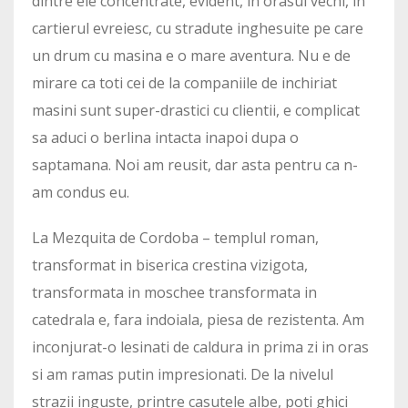
dintre ele concentrate, evident, in orasul vechi, in
cartierul evreiesc, cu stradute inghesuite pe care
un drum cu masina e o mare aventura. Nu e de
mirare ca toti cei de la companiile de inchiriat
masini sunt super-drastici cu clientii, e complicat
sa aduci o berlina intacta inapoi dupa o
saptamana. Noi am reusit, dar asta pentru ca n-
am condus eu.
La Mezquita de Cordoba – templul roman,
transformat in biserica crestina vizigota,
transformata in moschee transformata in
catedrala e, fara indoiala, piesa de rezistenta. Am
inconjurat-o lesinati de caldura in prima zi in oras
si am ramas putin impresionati. De la nivelul
strazii inguste, printre casutele albe, poti ghici