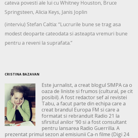
cateva povesti ale lui cu Whitney Houston, Bruce
Springsteen, Alicia Keys, Janis Joplin
(interviu) Stefan Caltia: “Lucrurile bune se trag asa
modest deoparte cateodata si asteapta vremuri bune
pentru a reveni la suprafata.”
CRISTINA BAZAVAN
Este jurnalist, a creat blogul S!MPA ca o
oaza de liniste si frumos (cultural, pe cit
posibil). A fost redactor sef al revistei
Tabu, a facut parte din echipa care a
creat brandul Europa FM si care a
formatat si rebranduit Radio 21 la
sfirsitul anilor ‘90 si a fost consultant
pentru lansarea Radio Guerrilla. A
prezentat primul sezon al emisiunii Ca-n filme (Digi 24