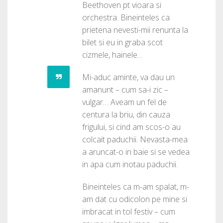
Beethoven pt vioara si
orchestra. Bineinteles ca
prietena nevesti-mii renunta la
bilet si eu in graba scot
cizmele, hainele…
Mi-aduc aminte, va dau un
amanunt – cum sa-i zic –
vulgar… Aveam un fel de
centura la briu, din cauza
frigului, si cind am scos-o au
colcait paduchii. Nevasta-mea
a aruncat-o in baie si se vedea
in apa cum inotau paduchii.
Bineinteles ca m-am spalat, m-
am dat cu odicolon pe mine si
imbracat in tol festiv – cum