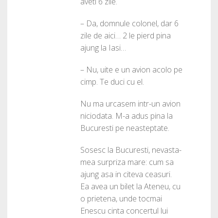
aveti 6 zile.
– Da, domnule colonel, dar 6
zile de aici… 2 le pierd pina
ajung la Iasi…
– Nu, uite e un avion acolo pe
cimp. Te duci cu el.
Nu ma urcasem intr-un avion
niciodata. M-a adus pina la
Bucuresti pe neasteptate.
Sosesc la Bucuresti, nevasta-
mea surpriza mare: cum sa
ajung asa in citeva ceasuri.
Ea avea un bilet la Ateneu, cu
o prietena, unde tocmai
Enescu cinta concertul lui