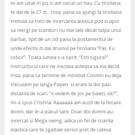
m-am uitat in jos si am vazut un hau. Cu tiroliana
te dai de la 27 m….Insa, pana sa ajungi la tiroliana
trebuia sa treci de incercarea acestui pod si apoi
sa mergi pe scanduri nu mai late decat talpa unui
barbat, lipit de un zid pana la postamentul de
unde efectiv iti dai drumul pe tiroliana.”Pas. Eu
cobor”. Toata lumea s-a oprit. “Esti sigura?”
Instructorul care ne insotea astepta sa ma decid.
Insa, pana sa termine de intrebat Cosmin eu deja
trecusem pe langa Papen si eram la doi pasi
distanta de scari. “ii vedem de jos pe baieti, ok?”,
mi-a spus Cristina. Aaaaaaa am auzit de la fiecare
domn, dar le-a placut tare. Doar doi domni au
incercat si Mega swing, adica un fel de coarda
elastica care te zgaltaie serios pret de cateva