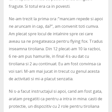
fragute. Si totul era ca in povesti.
Ne-am trezit la prima ora :”mancam repede si apoi
ne aruncam in cap, da?”, am convenit toti cumva.
Am plecat spre locul de intalnire spre cei care
aveau sa ne pregateasca pentru flying fox. Tradus
inseamna tiroliana. Din 12 plecat-am 10 la razboi,
6 ne-am pus hamurile, in final 4 s-au dat cu
tiroliana si 2 au continuat. Eu am fost convinsa ca
voi sari. M-am mai jucat in trecut cu genul acesta
de activitati si mi-a placut senzatia.
Ni s-a facut instructajul si apoi, cand am fost gata,
aratam pregatiti ca pentru a intra in mina: casti de
protectie, un dispozitiv cu 2 role pentru tiroliana