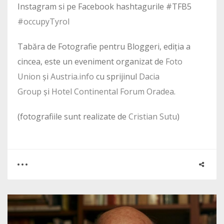
Instagram si pe Facebook hashtagurile #TFB5
#occupyTyrol
Tabăra de Fotografie pentru Bloggeri, ediția a
cincea, este un eveniment organizat de
Foto
Union
și
Austria.info
cu sprijinul
Dacia
Group
și
Hotel Continental Forum Oradea
.
(fotografiile sunt realizate de
Cristian Sutu
)
0
0