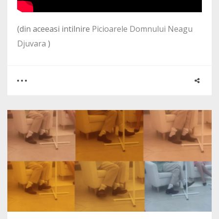
(din aceeasi intilnire
Picioarele Domnului Neagu
Djuvara
)
0
2
4236