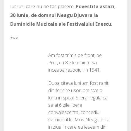
lucruri care nu ne fac placere.
Povestita astazi,
30 iunie, de domnul Neagu Djuvara la
Duminicile Muzicale ale Festivalului Enescu
.
***
Am fost trimis pe front, pe
Prut, cu 8 zile inainte sa
inceapa razboiul, in 1941.
Dupa citeva luni am fost ranit,
din fericire usor, am stat o
luna in spital. Si era regula ca
sa ai 6 zile libere
convalescenta, concediu.
Ghinionul lui Mos Neagu e ca
in ziua in care eu ieseam din