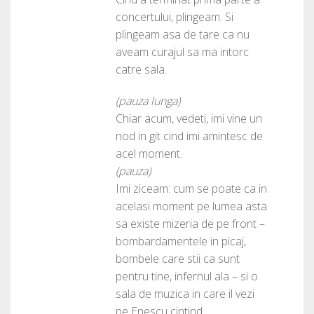
concertului, plingeam. Si
plingeam asa de tare ca nu
aveam curajul sa ma intorc
catre sala.
(pauza lunga)
Chiar acum, vedeti, imi vine un
nod in git cind imi amintesc de
acel moment.
(pauza)
Imi ziceam: cum se poate ca in
acelasi moment pe lumea asta
sa existe mizeria de pe front –
bombardamentele in picaj,
bombele care stii ca sunt
pentru tine, infernul ala – si o
sala de muzica in care il vezi
pe Enescu cintind.