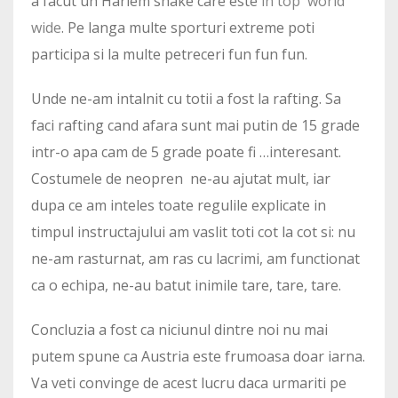
a facut un Harlem shake care este
in top world
wide
. Pe langa multe sporturi extreme poti
participa si la multe petreceri fun fun fun.
Unde ne-am intalnit cu totii a fost la rafting. Sa
faci rafting cand afara sunt mai putin de 15 grade
intr-o apa cam de 5 grade poate fi …interesant.
Costumele de neopren ne-au ajutat mult, iar
dupa ce am inteles toate regulile explicate in
timpul instructajului am vaslit toti cot la cot si: nu
ne-am rasturnat, am ras cu lacrimi, am functionat
ca o echipa, ne-au batut inimile tare, tare, tare.
Concluzia a fost ca niciunul dintre noi nu mai
putem spune ca Austria este frumoasa doar iarna.
Va veti convinge de acest lucru daca urmariti pe