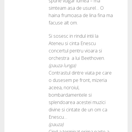
spune vulgar lumea – ma
simteam asa de usurel… O
haina frumoasa de lina fina ma
facuse alt om.
Si sosesc in rindul intii la
Ateneu si cinta Enescu
concertul pentru vioara si
orchestra a lui Beethoven.
(pauza lunga)
Contrastul dintre viata pe care
o dusesem pe front, mizeria
aceea, noroiul,
bombardamentele si
splendoarea acestei muzici
divine si cintate de un om ca
Enescu…
(pauza)
Cind a terminat prima parte a