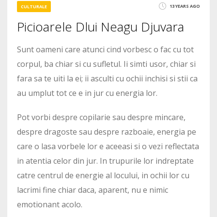
13 YEARS AGO
CULTURALE
Picioarele Dlui Neagu Djuvara
Sunt oameni care atunci cind vorbesc o fac cu tot
corpul, ba chiar si cu sufletul. Ii simti usor, chiar si
fara sa te uiti la ei; ii asculti cu ochii inchisi si stii ca
au umplut tot ce e in jur cu energia lor.
Pot vorbi despre copilarie sau despre mincare,
despre dragoste sau despre razboaie, energia pe
care o lasa vorbele lor e aceeasi si o vezi reflectata
in atentia celor din jur. In trupurile lor indreptate
catre centrul de energie al locului, in ochii lor cu
lacrimi fine chiar daca, aparent, nu e nimic
emotionant acolo.