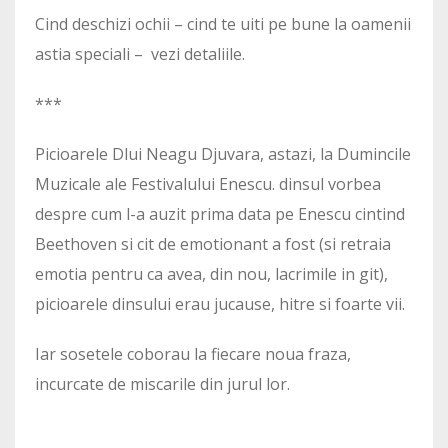
Cind deschizi ochii – cind te uiti pe bune la oamenii
astia speciali – vezi detaliile.
***
Picioarele Dlui Neagu Djuvara, astazi, la Dumincile
Muzicale ale Festivalului Enescu. dinsul vorbea
despre cum l-a auzit prima data pe Enescu cintind
Beethoven si cit de emotionant a fost (si retraia
emotia pentru ca avea, din nou, lacrimile in git),
picioarele dinsului erau jucause, hitre si foarte vii.
Iar sosetele coborau la fiecare noua fraza,
incurcate de miscarile din jurul lor.