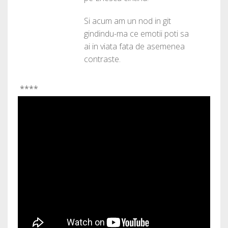
Si acum am un nod in git
gindindu-ma ce emotii poti sa
ai in viata fata de asemenea
contraste.
****