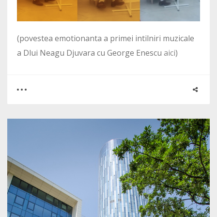
(povestea emotionanta a primei intilniri muzicale
a Dlui Neagu Djuvara cu George Enescu
aici
)
0
1
2444