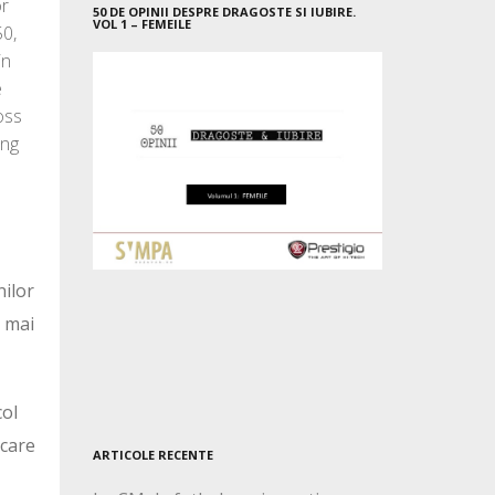
or
50 DE OPINII DESPRE DRAGOSTE SI IUBIRE.
VOL 1 – FEMEILE
50,
in
e
oss
ing
nilor
l mai
col
 care
ARTICOLE RECENTE