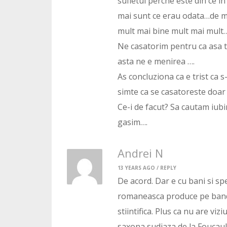
sufletul perche este din ce in
mai sunt ce erau odata…de mu
mult mai bine mult mai mult
Ne casatorim pentru ca asa t
asta ne e menirea ….
As concluziona ca e trist ca s
simte ca se casatoreste doar
Ce-i de facut? Sa cautam iub
gasim….
Andrei N
13 YEARS AGO /
REPLY
De acord. Dar e cu bani si spec
romaneasca produce pe banda
stiintifica. Plus ca nu are viz
saxona sudiaza de la Foucaul