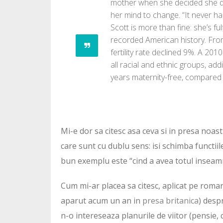
mother when she decided she did
her mind to change. “It never ha
Scott is more than fine: she’s ful
recorded American history. From
fertility rate declined 9%. A 2
all racial and ethnic groups, a
years maternity-free, compared w
Mi-e dor sa citesc asa ceva si in presa noas
care sunt cu dublu sens: isi schimba functiil
bun exemplu este “cind a avea totul inseamn
Cum mi-ar placea sa citesc, aplicat pe roman
aparut acum un an in
presa britanica
) desp
n-o intereseaza planurile de viitor (pensie, 