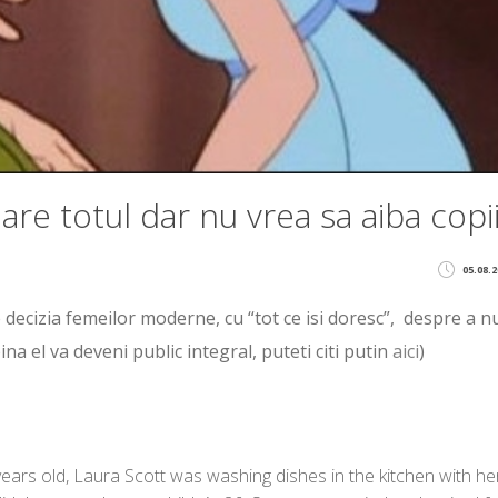
 are totul dar nu vrea sa aiba copi
05.08.2
 decizia femeilor moderne, cu “tot ce isi doresc”, despre a n
na el va deveni public integral, puteti citi putin
aici
)
rs old, Laura Scott was washing dishes in the kitchen with he