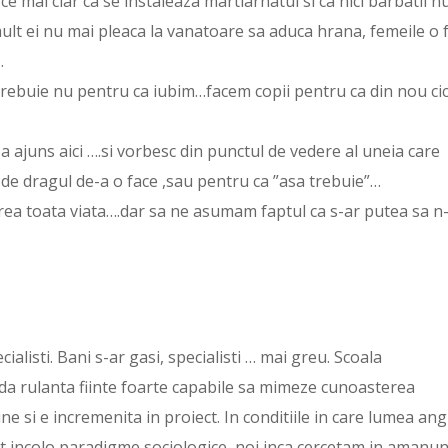
 ce mai clar ca se instaleaza martiarhatul si ca nici barbatii n
lt ei nu mai pleaca la vanatoare sa aduca hrana, femeile o 
…
rebuie nu pentru ca iubim…facem copii pentru ca din nou ci
-a ajuns aici ….si vorbesc din punctul de vedere al uneia care
 de dragul de-a o face ,sau pentru ca ”asa trebuie”…
irea toata viata….dar sa ne asumam faptul ca s-ar putea sa n
ialisti. Bani s-ar gasi, specialisti … mai greu. Scoala
 rulanta fiinte foarte capabile sa mimeze cunoasterea
iune si e incremenita in proiect. In conditiile in care lumea ang
t incolo paradigme sociologice, noi inca cercetam in amanun