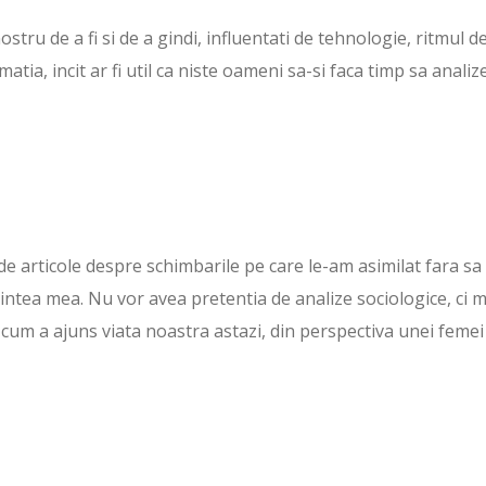
ostru de a fi si de a gindi, influentati de tehnologie, ritmul d
matia, incit ar fi util ca niste oameni sa-si faca timp sa analiz
e articole despre schimbarile pe care le-am asimilat fara sa
intea mea. Nu vor avea pretentia de analize sociologice, ci m
um a ajuns viata noastra astazi, din perspectiva unei femei 