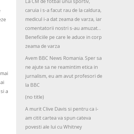
La CM de fotbal unui sportiv,
caruia i s-a facut rau de la caldura,
e
medicul i-a dat zeama de varza, iar
eze
comentatorii nostri s-au amuzat…
Beneficiile pe care le aduce in corp
zeama de varza
Avem BBC News Romania. Sper sa
ne ajute sa ne reamintim etica in
 mai
jurnalism, eu am avut profesori de
ai
la BBC
si a
(no title)
A murit Clive Davis si pentru ca i-
am citit cartea va spun cateva
povesti ale lui cu Whitney