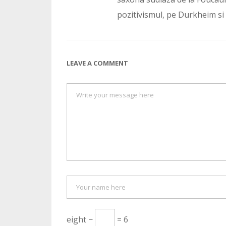
pozitivismul, pe Durkheim si T
LEAVE A COMMENT
eight −
= 6