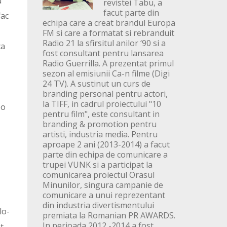
u
revistei Tabu, a
facut parte din
fac
echipa care a creat brandul Europa
FM si care a formatat si rebranduit
Radio 21 la sfirsitul anilor ‘90 si a
ca
fost consultant pentru lansarea
Radio Guerrilla. A prezentat primul
sezon al emisiunii Ca-n filme (Digi
24 TV). A sustinut un curs de
branding personal pentru actori,
la TIFF, in cadrul proiectului "10
-o
pentru film", este consultant in
branding & promotion pentru
artisti, industria media. Pentru
aproape 2 ani (2013-2014) a facut
parte din echipa de comunicare a
trupei VUNK si a participat la
comunicarea proiectul Orasul
Minunilor, singura campanie de
comunicare a unui reprezentant
din industria divertismentului
lo-
premiata la Romanian PR AWARDS.
In perioada 2012 -2014 a fost
t