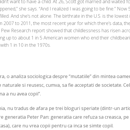
n’t want to have a child. At 26, Scott got married and waited f
ppened,” she says. “And I realized I was going to be fine.” Now 
filled. And she’s not alone. The birthrate in the U.S. is the lowest 
 2007 to 2011, the most recent year for which there’s data, th
010 Pew Research report showed that childlessness has risen acr
dding up to about 1 in 5 American women who end their childbear
ith 1 in 10 in the 1970s.
tra, o analiza sociologica despre “mutatiile” din mintea oame
e naturale si reusesc, cumva, sa fie acceptati de societate. Ce
a a nu avea copii”.
ia, nu tradus de afara pe trei bloguri speriate (dintr-un arti
re generatia Peter Pan: generatia care refuza sa creasca, pe
casa), care nu vrea copii pentru ca inca se simte copil.