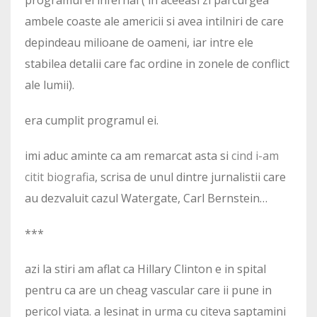
programul ei infernal ( in aceeasi zi parcurgea
ambele coaste ale americii si avea intilniri de care
depindeau milioane de oameni, iar intre ele
stabilea detalii care fac ordine in zonele de conflict
ale lumii).
era cumplit programul ei.
imi aduc aminte ca am remarcat asta si
cind i-am
citit biografia
, scrisa de unul dintre jurnalistii care
au dezvaluit cazul Watergate, Carl Bernstein…
***
azi la stiri am aflat ca Hillary Clinton e in spital
pentru ca are un cheag vascular care ii pune in
pericol viata. a lesinat in urma cu citeva saptamini