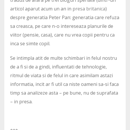
tradus de afara pe trei bloguri speriate (dintr-un
articol aparut acum un an in
presa britanica
)
despre generatia Peter Pan: generatia care refuza
sa creasca, pe care n-o intereseaza planurile de
viitor (pensie, casa), care nu vrea copii pentru ca
inca se simte copil.
Se intimpla atit de multe schimbari in felul nostru
de a fi si de a gindi, influentati de tehnologie,
ritmul de viata si de felul in care asimilam astazi
informatia, incit ar fi util ca niste oameni sa-si faca
timp sa analizeze asta – pe bune, nu de suprafata
– in presa.