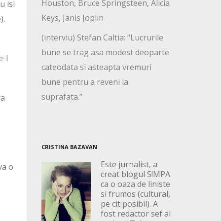
Houston, Bruce Springsteen, Alicia
u isi
Keys, Janis Joplin
).
(interviu) Stefan Caltia: “Lucrurile
bune se trag asa modest deoparte
e-l
cateodata si asteapta vremuri
bune pentru a reveni la
suprafata.”
ra
CRISTINA BAZAVAN
Este jurnalist, a
va o
creat blogul S!MPA
ca o oaza de liniste
si frumos (cultural,
pe cit posibil). A
fost redactor sef al