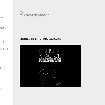
014
vete
EBOOKS BY CRISTINA BAZAVAN
mea
e, nu
a in
de