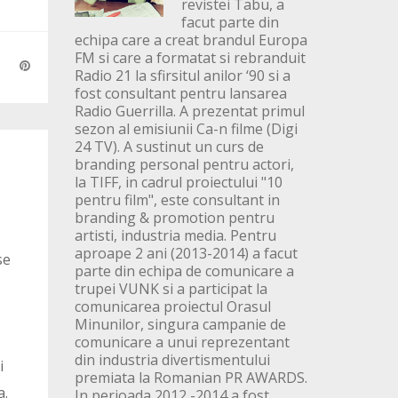
revistei Tabu, a
facut parte din
echipa care a creat brandul Europa
FM si care a formatat si rebranduit
Radio 21 la sfirsitul anilor ‘90 si a
fost consultant pentru lansarea
Radio Guerrilla. A prezentat primul
sezon al emisiunii Ca-n filme (Digi
24 TV). A sustinut un curs de
branding personal pentru actori,
la TIFF, in cadrul proiectului "10
pentru film", este consultant in
branding & promotion pentru
artisti, industria media. Pentru
aproape 2 ani (2013-2014) a facut
se
parte din echipa de comunicare a
trupei VUNK si a participat la
comunicarea proiectul Orasul
Minunilor, singura campanie de
comunicare a unui reprezentant
din industria divertismentului
i
premiata la Romanian PR AWARDS.
a.
In perioada 2012 -2014 a fost