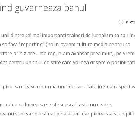
cind guverneaza banul
11.07.2
unii dintre cei mai importanti traineri de jurnalism ca sa-i in
um sa faca “reporting” (noi n-aveam cultura media pentru ca
ctare prin ziare… ma rog, n-am avansat prea mult), pe vre
t pentru un titlul de stire care vorbea despre o posibilitat
piinii sa creasca in urma unei decizii aflate in ziua respectiv
ar putea ca lumea sa se sfirseasca”, asta nu e stire.
ea nu stim sa se fi sfirsit pina acum, dar piinea s-a scumpit 