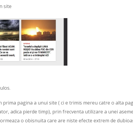
n site
ulos.
in prima pagina a unui site ( ci e trimis mereu catre o alta pa
or, adica pierde timp), prin frecventa utilizare a unei asem
formeaza o obisnuita care are niste efecte extrem de dubioa