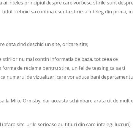
ca ai inteles principiul despre care vorbesc: stirile sunt despr
r titlul trebuie sa contina esenta stirii sa inteleg din prima, in
e data cind deschid un site, oricare site;
le stirilor nu mai contin informatia de baza. tot ceea ce
forma de reclama pentru stire, un fel de teasing ca sa ti
easca numarul de vizualizari care vor aduce bani departamentu
clasa la Mike Ormsby, dar aceasta schimbare arata cit de mult 
afara site-urile serioase au titluri din care intelegi lucruri).