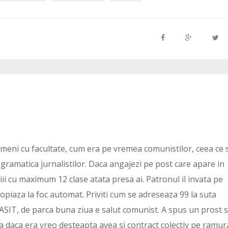
ameni cu facultate, cum era pe vremea comunistilor, ceea ce 
i gramatica jurnalistilor. Daca angajezi pe post care apare in
ii cu maximum 12 clase atata presa ai. Patronul il invata pe
 copiaza la foc automat. Priviti cum se adreseaza 99 la suta
SIT, de parca buna ziua e salut comunist. A spus un prost s
resa daca era vreo desteapta avea si contract colectiv pe ramur