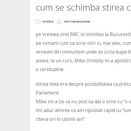
cum se schimba stirea 
DIVERSE
CRISTINA BAZAVAN
pe vremea cind BBC isi trimitea la Bucuresti 
pe romani cum sa scrie stiri si, mai ales, c
veneam din comunism unde se scria dupa di
aceea, la un curs, Mike Ormsby m-a apostrofa
o certitudine.
stirea mea era despre posibilitatea ca pretul 
Parlament.
Mike mi-a zis ca nu poti sa dai o stire cu “s-
imi aduc aminte ca am ripostat rapid cu “lum
citeva ori in ultimii ani”