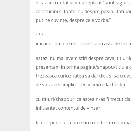
el s-a incruntat si mi-a replicat “sunt sigur 
certitudini si fapte. nu despre posibilitati. ia
putine cuvinte, despre ce e vorba.”
***
imi aduc aminte de conversatia asta de fiecar
astazi nu mai avem stiri despre ceva, titluri
prezentam in prima pagina/shapou/titlu e o 
trezeasca curiozitatea sa dai click si sa cr
de vinzari si implicit redactiei/redactorilor.
cu titluri/shapouri ca astea n-as fi trecut 
influentat contentul de vinzari.
la noi, pentru ca nu e un trend international (