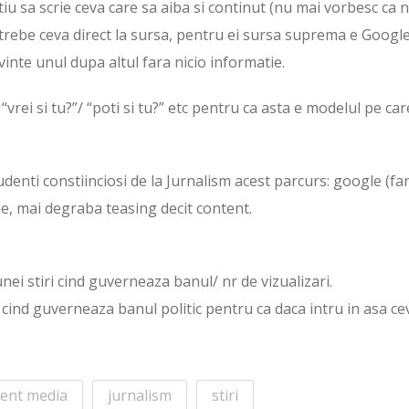
iu sa scrie ceva care sa aiba si continut (nu mai vorbesc ca n
trebe ceva direct la sursa, pentru ei sursa suprema e Google
vinte unul dupa altul fara nicio informatie.
vrei si tu?”/ “poti si tu?” etc pentru ca asta e modelul pe car
tudenti constiinciosi de la Jurnalism acest parcurs: google (fa
rbe, mai degraba teasing decit content.
unei stiri cind guverneaza banul/ nr de vizualizari.
e cind guverneaza banul politic pentru ca daca intru in asa ce
ent media
jurnalism
stiri