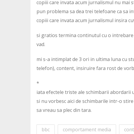
copiii care invata acum jurnalismul nu mai st
pun problema sa dea trei telefoane ca sa in
copiii care invata acum jurnalismul insira cu
si gratios termina continutul cu o intrebare “
vad.
mi s-a intimplat de 3 ori in ultima luna cu s
telefon), content, insiruire fara rost de vo
*
iata efectele triste ale schimbarii abordarii 
si nu vorbesc aici de schimbarile intr-o stir
sa vreau sa plec din tara.
bbc
comportament media
cont