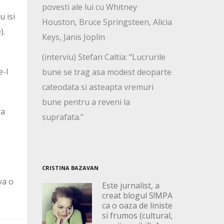
povesti ale lui cu Whitney
u isi
Houston, Bruce Springsteen, Alicia
).
Keys, Janis Joplin
(interviu) Stefan Caltia: “Lucrurile
e-l
bune se trag asa modest deoparte
cateodata si asteapta vremuri
bune pentru a reveni la
ra
suprafata.”
CRISTINA BAZAVAN
va o
Este jurnalist, a
creat blogul S!MPA
ca o oaza de liniste
si frumos (cultural,