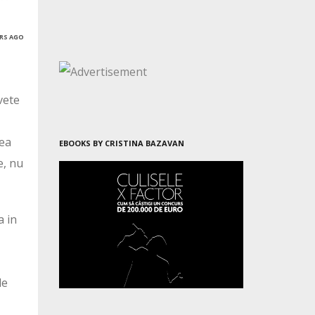
ARS AGO
vete
mea
EBOOKS BY CRISTINA BAZAVAN
e, nu
a in
de