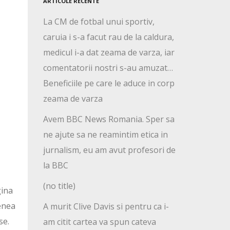
ARTICOLE RECENTE
La CM de fotbal unui sportiv,
caruia i s-a facut rau de la caldura,
medicul i-a dat zeama de varza, iar
comentatorii nostri s-au amuzat…
Beneficiile pe care le aduce in corp
zeama de varza
Avem BBC News Romania. Sper sa
ne ajute sa ne reamintim etica in
jurnalism, eu am avut profesori de
la BBC
(no title)
gina
enea
A murit Clive Davis si pentru ca i-
se.
am citit cartea va spun cateva