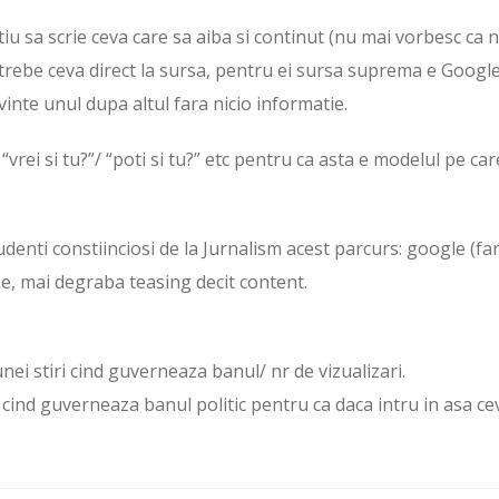
iu sa scrie ceva care sa aiba si continut (nu mai vorbesc ca n
trebe ceva direct la sursa, pentru ei sursa suprema e Google
vinte unul dupa altul fara nicio informatie.
vrei si tu?”/ “poti si tu?” etc pentru ca asta e modelul pe car
tudenti constiinciosi de la Jurnalism acest parcurs: google (fa
rbe, mai degraba teasing decit content.
unei stiri cind guverneaza banul/ nr de vizualizari.
e cind guverneaza banul politic pentru ca daca intru in asa ce