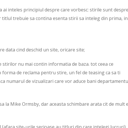
ca ai inteles principiul despre care vorbesc: stirile sunt despr
r titlul trebuie sa contina esenta stirii sa inteleg din prima, in
e data cind deschid un site, oricare site;
le stirilor nu mai contin informatia de baza. tot ceea ce
forma de reclama pentru stire, un fel de teasing ca sa ti
easca numarul de vizualizari care vor aduce bani departamentu
clasa la Mike Ormsby, dar aceasta schimbare arata cit de mult 
afara site-urile serioase au titluri din care intelegi lucruri).