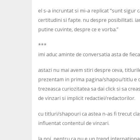
el s-a incruntat si mi-a replicat “sunt sigur 
certitudini si fapte. nu despre posibilitati. ia
putine cuvinte, despre ce e vorba.”
***
imi aduc aminte de conversatia asta de fiecar
astazi nu mai avem stiri despre ceva, titluri
prezentam in prima pagina/shapou/titlu e o 
trezeasca curiozitatea sa dai click si sa cr
de vinzari si implicit redactiei/redactorilor.
cu titluri/shapouri ca astea n-as fi trecut 
influentat contentul de vinzari.
la noi, pentru ca nu e un trend international (