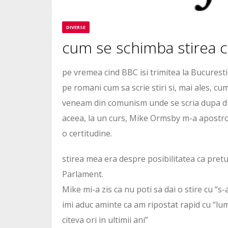
DIVERSE
cum se schimba stirea 
pe vremea cind BBC isi trimitea la Bucuresti 
pe romani cum sa scrie stiri si, mai ales, c
veneam din comunism unde se scria dupa di
aceea, la un curs, Mike Ormsby m-a apostrofa
o certitudine.
stirea mea era despre posibilitatea ca pretul 
Parlament.
Mike mi-a zis ca nu poti sa dai o stire cu “s-
imi aduc aminte ca am ripostat rapid cu “lum
citeva ori in ultimii ani”