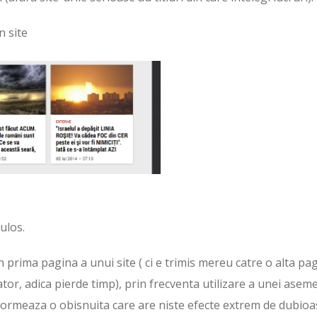
n site
ulos.
in prima pagina a unui site ( ci e trimis mereu catre o alta pa
or, adica pierde timp), prin frecventa utilizare a unei asem
formeaza o obisnuita care are niste efecte extrem de dubioa