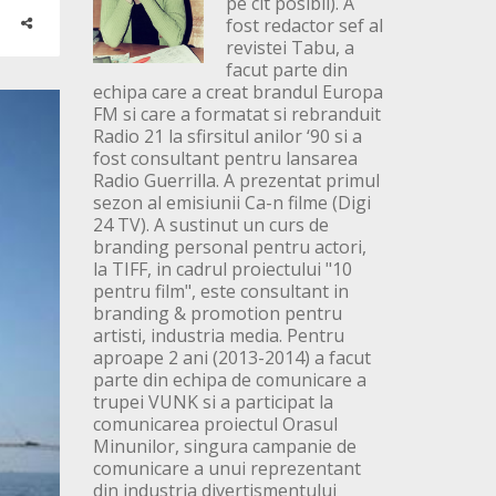
pe cit posibil). A
fost redactor sef al
revistei Tabu, a
facut parte din
echipa care a creat brandul Europa
FM si care a formatat si rebranduit
Radio 21 la sfirsitul anilor ‘90 si a
fost consultant pentru lansarea
Radio Guerrilla. A prezentat primul
sezon al emisiunii Ca-n filme (Digi
24 TV). A sustinut un curs de
branding personal pentru actori,
la TIFF, in cadrul proiectului "10
pentru film", este consultant in
branding & promotion pentru
artisti, industria media. Pentru
aproape 2 ani (2013-2014) a facut
parte din echipa de comunicare a
trupei VUNK si a participat la
comunicarea proiectul Orasul
Minunilor, singura campanie de
comunicare a unui reprezentant
din industria divertismentului