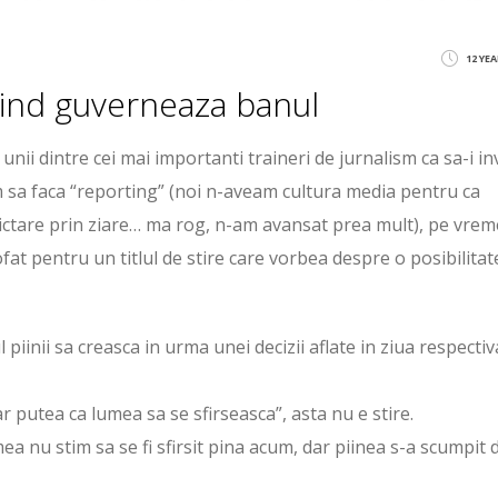
12 YE
cind guverneaza banul
unii dintre cei mai importanti traineri de jurnalism ca sa-i in
um sa faca “reporting” (noi n-aveam cultura media pentru ca
ctare prin ziare… ma rog, n-am avansat prea mult), pe vre
t pentru un titlul de stire care vorbea despre o posibilitat
piinii sa creasca in urma unei decizii aflate in ziua respectiv
ar putea ca lumea sa se sfirseasca”, asta nu e stire.
ea nu stim sa se fi sfirsit pina acum, dar piinea s-a scumpit 