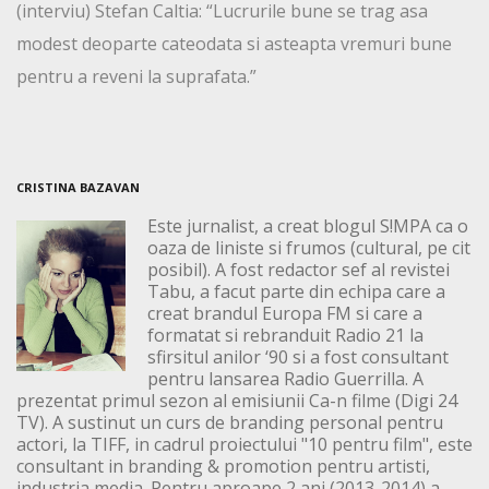
(interviu) Stefan Caltia: “Lucrurile bune se trag asa
modest deoparte cateodata si asteapta vremuri bune
pentru a reveni la suprafata.”
CRISTINA BAZAVAN
Este jurnalist, a creat blogul S!MPA ca o
oaza de liniste si frumos (cultural, pe cit
posibil). A fost redactor sef al revistei
Tabu, a facut parte din echipa care a
creat brandul Europa FM si care a
formatat si rebranduit Radio 21 la
sfirsitul anilor ‘90 si a fost consultant
pentru lansarea Radio Guerrilla. A
prezentat primul sezon al emisiunii Ca-n filme (Digi 24
TV). A sustinut un curs de branding personal pentru
actori, la TIFF, in cadrul proiectului "10 pentru film", este
consultant in branding & promotion pentru artisti,
industria media. Pentru aproape 2 ani (2013-2014) a