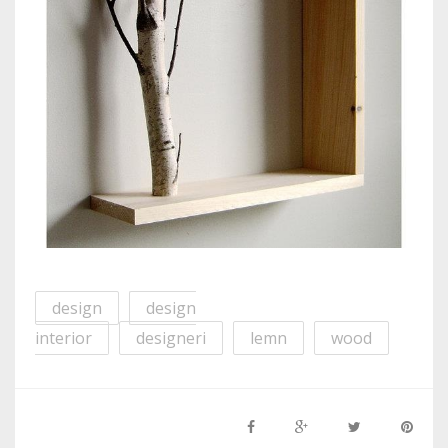
design
design
interior
designeri
lemn
wood