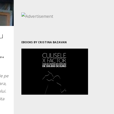
cu
EBOOKS BY CRISTINA BAZAVAN
014
ie pe
ara,
lui.
ita