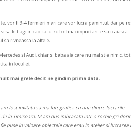
te, vor fi 3-4 fermieri mari care vor lucra pamintul, dar pe re
i si sa le bagi in cap ca lucrul cel mai important e sa traiasca
ul sa rivneasca la altele.
 Mercedes si Audi, chiar si baba aia care nu mai stie nimic, tot
ita in locul ei.
 mult mai grele decit ne gindim prima data.
a am fost invitata sa ma fotografiez cu una dintre lucrarile
de la Timisoara. M-am dus imbracata intr-o rochie gri dori
fie puse in valoare obiectele care erau in atelier si lucrarea 