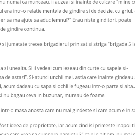
u numai ca munceau, ii auzeai si inainte de culcare “miine c
 era intr-o relatie mentala de gindire si de decizie, cu griul,
 liber sa ma ajute sa aduc lemnul?” Erau niste ginditori, poate
 de gindire continua.
 si jumatate trecea brigadierul prin sat si striga “brigada 5 l
ra si unealta. Si ii vedeai cum ieseau din curte cu sapele si-
 de astazi”. Si-atunci unchii mei, astia care inainte gindeau 
, acum dadeau cu sapa si ochii le fugeau intr-o parte si alta
 si nu bagau ceva in buzunar, mureau de foame.
 intr-o masa anosta care nu mai gindeste si care acum e in sa
 fost ideea de proprietate, iar acum cind isi primeste inapoi ti
cineva care vrea sa cumpere pamintul?” ca el e alt om, nu mai 