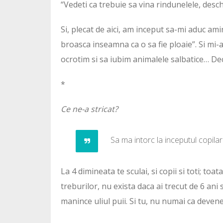
“Vedeti ca trebuie sa vina rindunelele, desch
Si, plecat de aici, am inceput sa-mi aduc ami
broasca inseamna ca o sa fie ploaie”. Si mi-
ocrotim si sa iubim animalele salbatice… De
*
Ce ne-a stricat?
Sa ma intorc la inceputul copilarie
La 4 dimineata te sculai, si copii si toti; toa
treburilor, nu exista daca ai trecut de 6 ani s
manince uliul puii. Si tu, nu numai ca devene