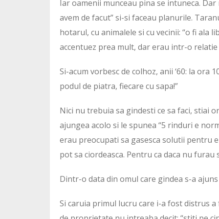
Iar oamenii munceau pina se intuneca. Dar n
avem de facut” si-si faceau planurile. Taranul
hotarul, cu animalele si cu vecinii: “o fi ala
accentuez prea mult, dar erau intr-o relatie
Si-acum vorbesc de colhoz, anii ‘60: la ora 10
podul de piatra, fiecare cu sapa!”
Nici nu trebuia sa gindesti ce sa faci, stiai o
ajungea acolo si le spunea “5 rinduri e norma
erau preocupati sa gasesca solutii pentru ei
pot sa ciordeasca. Pentru ca daca nu furau
Dintr-o data din omul care gindea s-a ajuns
Si caruia primul lucru care i-a fost distrus a
de proprietate nu intreaba decit: “stiti pe 