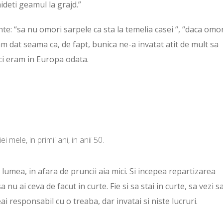
ideti geamul la grajd.”
nte: “sa nu omori sarpele ca sta la temelia casei “, “daca omor
am dat seama ca, de fapt, bunica ne-a invatat atit de mult sa
ci eram in Europa odata.
i mele, in primii ani, in anii 50.
ta lumea, in afara de pruncii aia mici. Si incepea repartizarea
a nu ai ceva de facut in curte. Fie si sa stai in curte, sa vezi s
ai responsabil cu o treaba, dar invatai si niste lucruri.