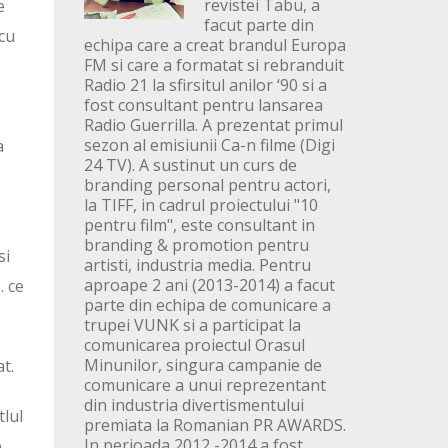
revistei Tabu, a
e
facut parte din
 cu
echipa care a creat brandul Europa
FM si care a formatat si rebranduit
Radio 21 la sfirsitul anilor ‘90 si a
fost consultant pentru lansarea
Radio Guerrilla. A prezentat primul
sezon al emisiunii Ca-n filme (Digi
a
24 TV). A sustinut un curs de
branding personal pentru actori,
la TIFF, in cadrul proiectului "10
pentru film", este consultant in
branding & promotion pentru
si
artisti, industria media. Pentru
aproape 2 ani (2013-2014) a facut
… ce
parte din echipa de comunicare a
trupei VUNK si a participat la
comunicarea proiectul Orasul
Minunilor, singura campanie de
t.
comunicare a unui reprezentant
din industria divertismentului
tlul
premiata la Romanian PR AWARDS.
In perioada 2012 -2014 a fost
e