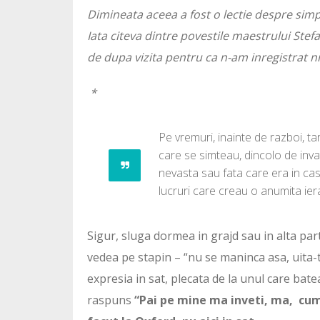
Dimineata aceea a fost o lectie despre simplit
Iata citeva dintre povestile maestrului Stef
de dupa vizita pentru ca n-am inregistrat nim
*
Pe vremuri, inainte de razboi, ta
care se simteau, dincolo de inva
nevasta sau fata care era in casa
lucruri care creau o anumita ierah
Sigur, sluga dormea in grajd sau in alta par
vedea pe stapin – “nu se maninca asa, uita-te
expresia in sat, plecata de la unul care batea 
raspuns
“Pai pe mine ma inveti, ma, cum 