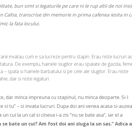
ate, bun simt si legaturile pe care ni le rup altii de noi insi
an Caltia, transcrise din memorie in prima cafenea iesita in c
ic la fata locului.
ranii invatau cum e sa lucreze pentru stapin. Erau niste lucruri a
tatura. De exemplu, hainele slugilor erau spalate de gazda, fem
 – spala si hainele barbatului si pe cele ale slugilor. Erau niste
ie, dar si niste legaturi.
te, dar minca impreuna cu stapinul, nu minca deoparte. Si-l
 si tu” – si invata lucruri. Dupa doi ani venea acasa si-auzea
un cui la un cal si cineva i-a zis “nu se bate asa”, iar el a
se bate un cui? Am fost doi ani sluga la un sas.” Adica 