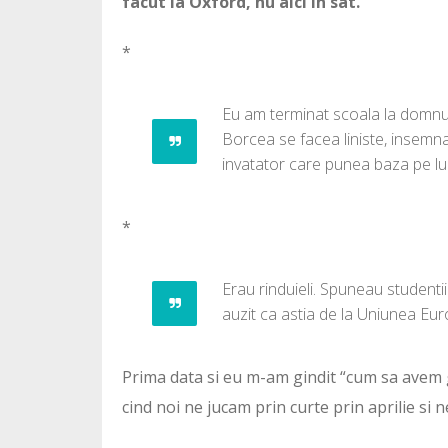
facut la Oxford, nu aici in sat.
*
Eu am terminat scoala la domnul
Borcea se facea liniste, insemna 
invatator care punea baza pe luc
*
Erau rinduieli. Spuneau studentii
auzit ca astia de la Uniunea Eur
Prima data si eu m-am gindit “cum sa avem g
cind noi ne jucam prin curte prin aprilie si ne