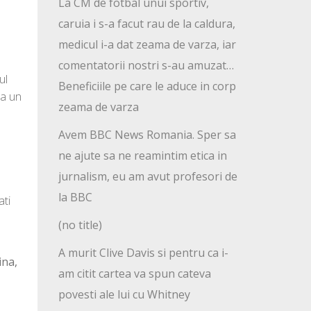
La CM de fotbal unui sportiv,
caruia i s-a facut rau de la caldura,
medicul i-a dat zeama de varza, iar
comentatorii nostri s-au amuzat…
ul
Beneficiile pe care le aduce in corp
ra un
zeama de varza
Avem BBC News Romania. Sper sa
ne ajute sa ne reamintim etica in
jurnalism, eu am avut profesori de
la BBC
ati
(no title)
A murit Clive Davis si pentru ca i-
ina,
am citit cartea va spun cateva
povesti ale lui cu Whitney