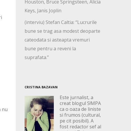
Houston, Bruce Springsteen, Alicia
Keys, Janis Joplin
i
(interviu) Stefan Caltia: “Lucrurile
bune se trag asa modest deoparte
cateodata si asteapta vremuri
bune pentru a reveni la
suprafata.”
CRISTINA BAZAVAN
Este jurnalist, a
creat blogul S!MPA
ca o oaza de liniste
a nu
si frumos (cultural,
pe cit posibil). A
fost redactor sef al