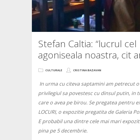
Stefan Caltia: “lucrul cel
agoniseala noastra, cit a
CULTURALE
CRISTINA BAZAVAN
In urma cu citeva saptamini am petrecut o d
privilegiul sa povestesc cu dinsul putin, in 
care o avea pe birou. Se pregatea pentru ex
LOCURI, o expozitie pregatita de Galeria Pos
E probabil una dintre cele mai mari expozitii
pina pe 5 decembrie.