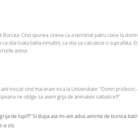
 Borcea. Cind spunea cineva ca a terminat patru clase la domn
ca stia toata tabla inmultirii, ca stia sa calculeze o suprafata. E
rurile astea.
 anii trecuti cind mai eram inca la Universitate: “Domn profesor, 
opeana ne oblige sa avem grija de animalele salbatice?!”
rija de lupi?!” Si dupa aia mi-am adus aminte de bunica batr
-a zis: