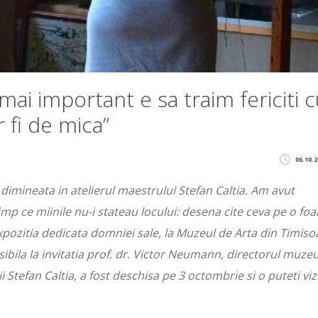
 mai important e sa traim fericiti 
r fi de mica”
06.10.2
imineata in atelierul maestrului Stefan Caltia. Am avut
timp ce miinile nu-i stateau locului: desena cite ceva pe o foa
pozitia dedicata domniei sale, la Muzeul de Arta din Timiso
ibila la invitatia prof. dr. Victor Neumann, directorul muzeu
 Stefan Caltia, a fost deschisa pe 3 octombrie si o puteti viz