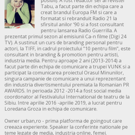
posibil). A fost redactor sef al revistei
Tabu, a facut parte din echipa care a
creat brandul Europa FM si care a
formatat si rebranduit Radio 21 la
sfirsitul anilor ‘90 si a fost consultant
pentru lansarea Radio Guerrilla. A
prezentat primul sezon al emisiunii Ca-n filme (Digi 24
TV). A sustinut un curs de branding personal pentru
actori, la TIFF, in cadrul proiectului "10 pentru film", este
consultant in branding & promotion pentru artisti,
industria media. Pentru aproape 2 ani (2013-2014) a
facut parte din echipa de comunicare a trupei VUNK si a
participat la comunicarea proiectul Orasul Minunilor,
singura campanie de comunicare a unui reprezentant
din industria divertismentului premiata la Romanian PR
AWARDS. In perioada 2012 -2014 a fost social media
coordonator al Festivalului International de teatru de la
Sibiu. Intre aprilie 2016 -aprilie 2019, a lucrat pentru
Loredana Groza in echipa de comunicare.
Owner urban,ro - prima platforma de goingout care
creeaza experiente. Speaker la conferinte nationale pe
teme legate de media, industria online, femei.