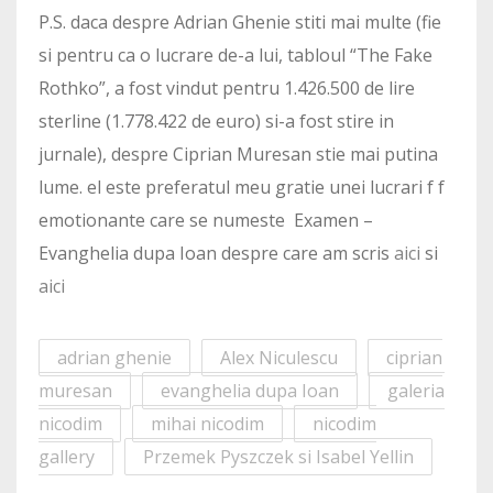
P.S. daca despre Adrian Ghenie stiti mai multe (fie
si pentru ca o lucrare de-a lui, tabloul “The Fake
Rothko”, a fost vindut pentru 1.426.500 de lire
sterline (1.778.422 de euro) si-a fost stire in
jurnale), despre Ciprian Muresan stie mai putina
lume. el este preferatul meu gratie unei lucrari f f
emotionante care se numeste Examen –
Evanghelia dupa Ioan despre care am scris
aici
si
aici
adrian ghenie
Alex Niculescu
ciprian
muresan
evanghelia dupa Ioan
galeria
nicodim
mihai nicodim
nicodim
gallery
Przemek Pyszczek si Isabel Yellin