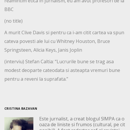
reamintim etica in jurnalism, eu am avut profesori de la
BBC
(no title)
A murit Clive Davis si pentru ca i-am citit cartea va spun
cateva povesti ale lui cu Whitney Houston, Bruce
Springsteen, Alicia Keys, Janis Joplin
(interviu) Stefan Caltia: “Lucrurile bune se trag asa
modest deoparte cateodata si asteapta vremuri bune
pentru a reveni la suprafata.”
CRISTINA BAZAVAN
Este jurnalist, a creat blogul S!MPA ca o
oaza de liniste si frumos (cultural, pe cit