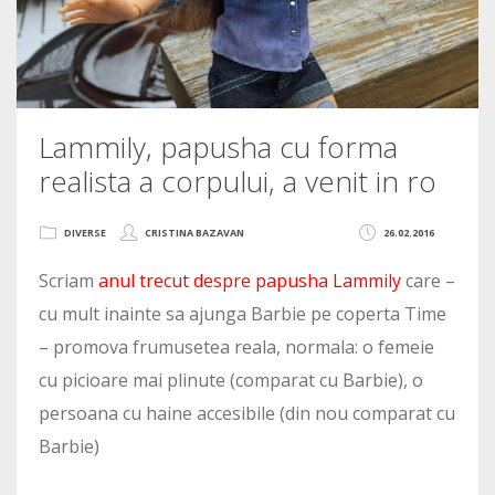
Lammily, papusha cu forma
realista a corpului, a venit in ro
DIVERSE
CRISTINA BAZAVAN
26.02.2016
Scriam
anul trecut despre papusha Lammily
care –
cu mult inainte sa ajunga Barbie pe coperta Time
– promova frumusetea reala, normala: o femeie
cu picioare mai plinute (comparat cu Barbie), o
persoana cu haine accesibile (din nou comparat cu
Barbie)