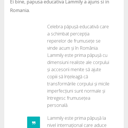
Ei bine, papusa educativa Lammily a ajuns si in
Romania.
Celebra păpușă educativă care
a schimbat percepția
reperelor de frumusețe se
vinde acum și în România.
Lammily este prima păpușă cu
dimensiuni realiste ale corpului
și accesorii menite să ajute
copiii să înțeleagă că
transformările corpului și micile
imperfecțiuni sunt normale și
întregesc frumusețea
personală.
Lammily este prima păpușă la
nivel internațional care aduce