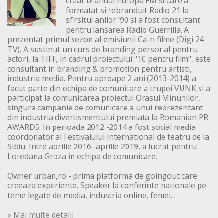
creat brandul Europa FM si care a
formatat si rebranduit Radio 21 la
sfirsitul anilor ‘90 si a fost consultant
pentru lansarea Radio Guerrilla. A
prezentat primul sezon al emisiunii Ca-n filme (Digi 24
TV). A sustinut un curs de branding personal pentru
actori, la TIFF, in cadrul proiectului "10 pentru film", este
consultant in branding & promotion pentru artisti,
industria media. Pentru aproape 2 ani (2013-2014) a
facut parte din echipa de comunicare a trupei VUNK si a
participat la comunicarea proiectul Orasul Minunilor,
singura campanie de comunicare a unui reprezentant
din industria divertismentului premiata la Romanian PR
AWARDS. In perioada 2012 -2014 a fost social media
coordonator al Festivalului International de teatru de la
Sibiu. Intre aprilie 2016 -aprilie 2019, a lucrat pentru
Loredana Groza in echipa de comunicare.
Owner urban,ro - prima platforma de goingout care
creeaza experiente. Speaker la conferinte nationale pe
teme legate de media, industria online, femei.
» Mai multe detalii