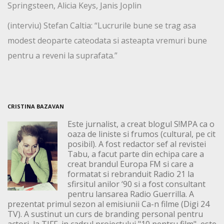
Springsteen, Alicia Keys, Janis Joplin
(interviu) Stefan Caltia: “Lucrurile bune se trag asa
modest deoparte cateodata si asteapta vremuri bune
pentru a reveni la suprafata.”
CRISTINA BAZAVAN
Este jurnalist, a creat blogul S!MPA ca o
oaza de liniste si frumos (cultural, pe cit
posibil). A fost redactor sef al revistei
Tabu, a facut parte din echipa care a
creat brandul Europa FM si care a
formatat si rebranduit Radio 21 la
sfirsitul anilor ‘90 si a fost consultant
pentru lansarea Radio Guerrilla. A
prezentat primul sezon al emisiunii Ca-n filme (Digi 24
TV). A sustinut un curs de branding personal pentru
actori, la TIFF, in cadrul proiectului "10 pentru film", este