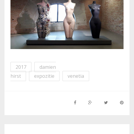
2017
damien
hirst
expozitie
venetia