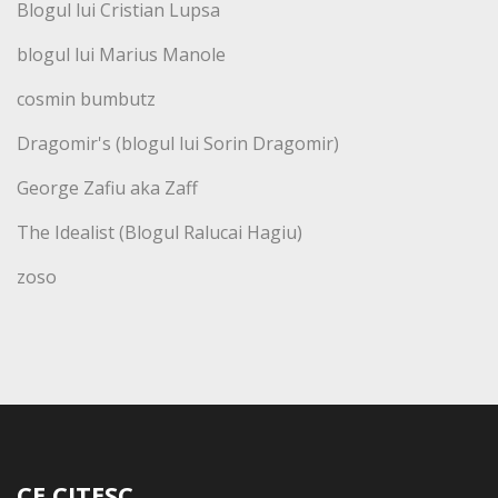
Blogul lui Cristian Lupsa
blogul lui Marius Manole
cosmin bumbutz
Dragomir's (blogul lui Sorin Dragomir)
George Zafiu aka Zaff
The Idealist (Blogul Ralucai Hagiu)
zoso
CE CITESC