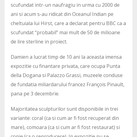
scufundat intr-un naufragiu in urma cu 2000 de
ani si acum s-au ridicat din Oceanul Indian pe
cheltuiala lui Hirst, care a declarat pentru BBC ca a
scufundat “probabil” mai mult de 50 de milioane
de lire sterline in proiect.
Damien a lucrat timp de 10 ani la aceasta imensa
expozitie cu finantare privata, care ocupa Punta
della Dogana si Palazzo Grassi, muzeele conduse
de fundatia miliardarului francez François Pinault,
pana pe 3 decembrie.
Majoritatea sculpturilor sunt disponibile in trei
variante: coral (ca si cum ar fi fost recuperat din
mare), comoara (ca si cum ar fi fost restaurat) si
copie (ca o reproducere). In expozitie nu se