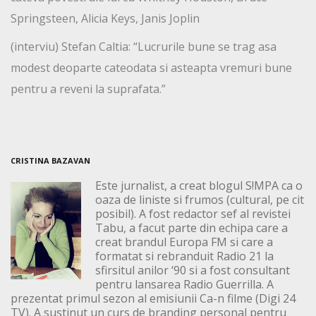
Springsteen, Alicia Keys, Janis Joplin
(interviu) Stefan Caltia: “Lucrurile bune se trag asa
modest deoparte cateodata si asteapta vremuri bune
pentru a reveni la suprafata.”
CRISTINA BAZAVAN
Este jurnalist, a creat blogul S!MPA ca o
oaza de liniste si frumos (cultural, pe cit
posibil). A fost redactor sef al revistei
Tabu, a facut parte din echipa care a
creat brandul Europa FM si care a
formatat si rebranduit Radio 21 la
sfirsitul anilor ‘90 si a fost consultant
pentru lansarea Radio Guerrilla. A
prezentat primul sezon al emisiunii Ca-n filme (Digi 24
TV). A sustinut un curs de branding personal pentru