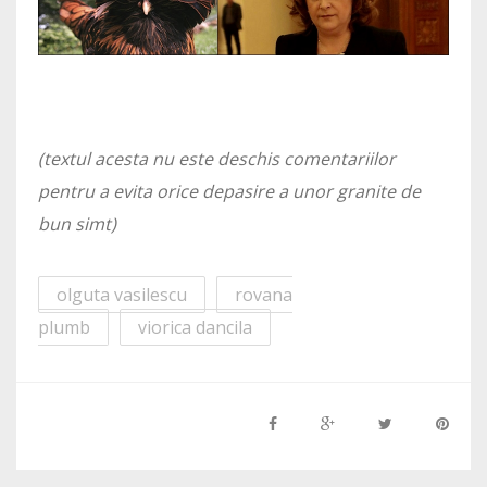
(textul acesta nu este deschis comentariilor
pentru a evita orice depasire a unor granite de
bun simt)
olguta vasilescu
rovana
plumb
viorica dancila