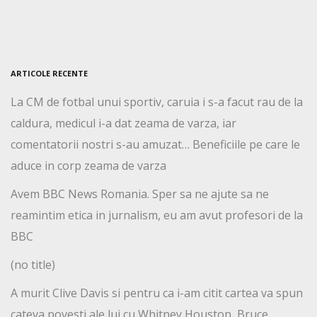
ARTICOLE RECENTE
La CM de fotbal unui sportiv, caruia i s-a facut rau de la
caldura, medicul i-a dat zeama de varza, iar
comentatorii nostri s-au amuzat… Beneficiile pe care le
aduce in corp zeama de varza
Avem BBC News Romania. Sper sa ne ajute sa ne
reamintim etica in jurnalism, eu am avut profesori de la
BBC
(no title)
A murit Clive Davis si pentru ca i-am citit cartea va spun
cateva povesti ale lui cu Whitney Houston, Bruce