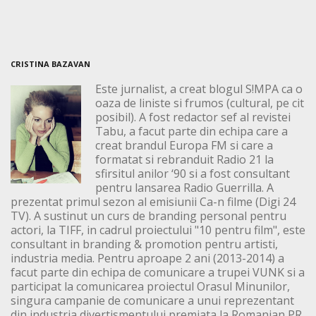
CRISTINA BAZAVAN
Este jurnalist, a creat blogul S!MPA ca o
oaza de liniste si frumos (cultural, pe cit
posibil). A fost redactor sef al revistei
Tabu, a facut parte din echipa care a
creat brandul Europa FM si care a
formatat si rebranduit Radio 21 la
sfirsitul anilor ‘90 si a fost consultant
pentru lansarea Radio Guerrilla. A
prezentat primul sezon al emisiunii Ca-n filme (Digi 24
TV). A sustinut un curs de branding personal pentru
actori, la TIFF, in cadrul proiectului "10 pentru film", este
consultant in branding & promotion pentru artisti,
industria media. Pentru aproape 2 ani (2013-2014) a
facut parte din echipa de comunicare a trupei VUNK si a
participat la comunicarea proiectul Orasul Minunilor,
singura campanie de comunicare a unui reprezentant
din industria divertismentului premiata la Romanian PR