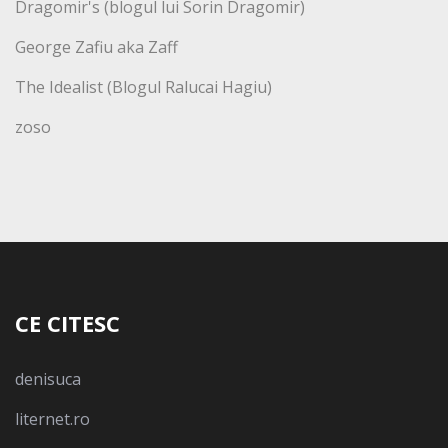
Dragomir's (blogul lui Sorin Dragomir)
George Zafiu aka Zaff
The Idealist (Blogul Ralucai Hagiu)
zoso
CE CITESC
denisuca
liternet.ro