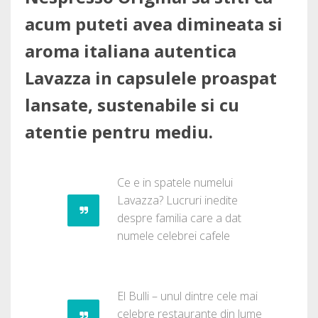
acum puteti avea dimineata si
aroma italiana autentica
Lavazza in capsulele proaspat
lansate, sustenabile si cu
atentie pentru mediu.
Ce e in spatele numelui
Lavazza? Lucruri inedite
despre familia care a dat
numele celebrei cafele
El Bulli – unul dintre cele mai
celebre restaurante din lume