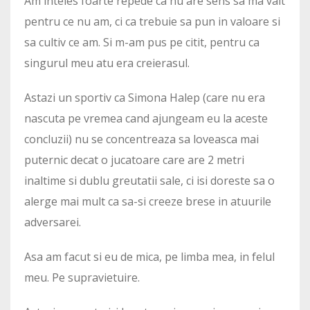
Am inteles foarte repede ca nu are sens sa ma vait
pentru ce nu am, ci ca trebuie sa pun in valoare si
sa cultiv ce am. Si m-am pus pe citit, pentru ca
singurul meu atu era creierasul.
Astazi un sportiv ca Simona Halep (care nu era
nascuta pe vremea cand ajungeam eu la aceste
concluzii) nu se concentreaza sa loveasca mai
puternic decat o jucatoare care are 2 metri
inaltime si dublu greutatii sale, ci isi doreste sa o
alerge mai mult ca sa-si creeze brese in atuurile
adversarei.
Asa am facut si eu de mica, pe limba mea, in felul
meu. Pe supravietuire.