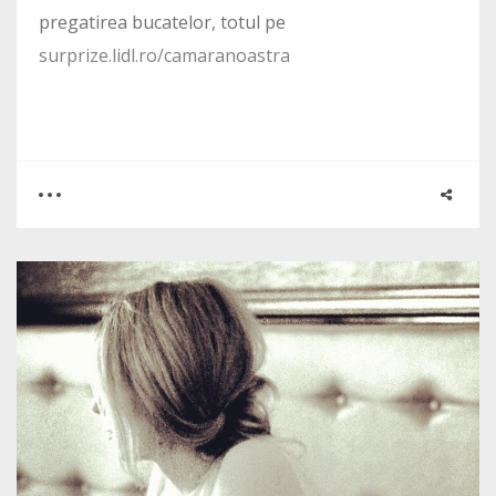
pregatirea bucatelor, totul pe
surprize.lidl.ro/camaranoastra
0
0
4225