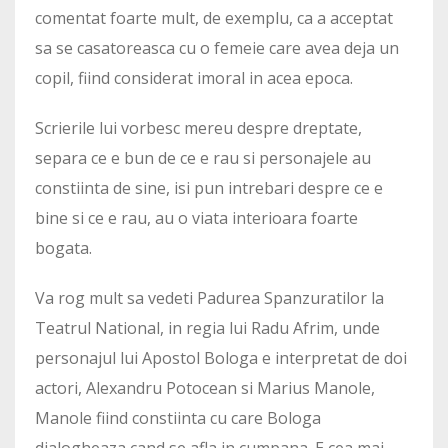
comentat foarte mult, de exemplu, ca a acceptat
sa se casatoreasca cu o femeie care avea deja un
copil, fiind considerat imoral in acea epoca.
Scrierile lui vorbesc mereu despre dreptate,
separa ce e bun de ce e rau si personajele au
constiinta de sine, isi pun intrebari despre ce e
bine si ce e rau, au o viata interioara foarte
bogata.
Va rog mult sa vedeti Padurea Spanzuratilor la
Teatrul National, in regia lui Radu Afrim, unde
personajul lui Apostol Bologa e interpretat de doi
actori, Alexandru Potocean si Marius Manole,
Manole fiind constiinta cu care Bologa
dialogheaza cand se afla in cumpana. E cea mai