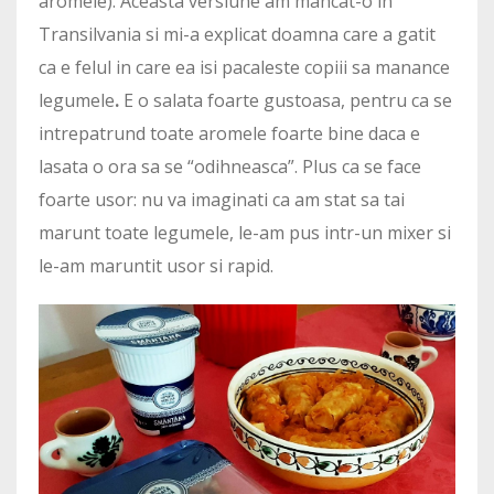
aromele). Aceasta versiune am mancat-o in
Transilvania si mi-a explicat doamna care a gatit
ca e felul in care ea isi pacaleste copiii sa manance
legumele
.
E o salata foarte gustoasa, pentru ca se
intrepatrund toate aromele foarte bine daca e
lasata o ora sa se “odihneasca”. Plus ca se face
foarte usor: nu va imaginati ca am stat sa tai
marunt toate legumele, le-am pus intr-un mixer si
le-am maruntit usor si rapid.