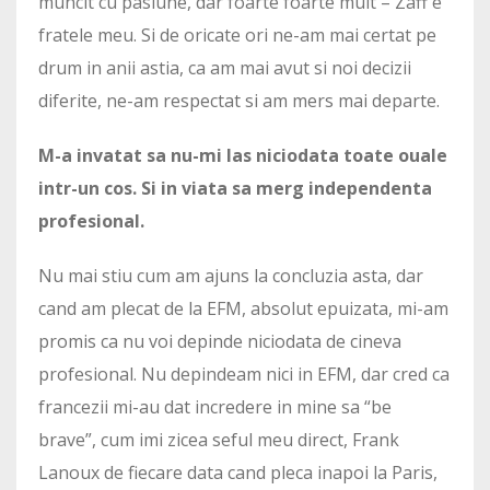
muncit cu pasiune, dar foarte foarte mult – Zaff e
fratele meu. Si de oricate ori ne-am mai certat pe
drum in anii astia, ca am mai avut si noi decizii
diferite, ne-am respectat si am mers mai departe.
M-a invatat sa nu-mi las niciodata toate ouale
intr-un cos. Si in viata sa merg independenta
profesional.
Nu mai stiu cum am ajuns la concluzia asta, dar
cand am plecat de la EFM, absolut epuizata, mi-am
promis ca nu voi depinde niciodata de cineva
profesional. Nu depindeam nici in EFM, dar cred ca
francezii mi-au dat incredere in mine sa “be
brave”, cum imi zicea seful meu direct, Frank
Lanoux de fiecare data cand pleca inapoi la Paris,