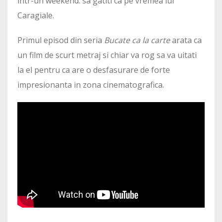
intr-un weekend: sa gatiti ca pe vremea lui
Caragiale.
Primul episod din seria
Bucate ca la carte
arata ca
un film de scurt metraj si chiar va rog sa va uitati
la el pentru ca are o desfasurare de forte
impresionanta in zona cinematografica.