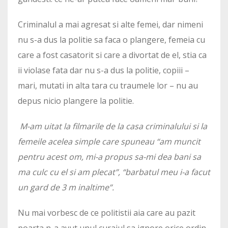
Criminalul a mai agresat si alte femei, dar nimeni
nu s-a dus la politie sa faca o plangere, femeia cu
care a fost casatorit si care a divortat de el, stia ca
ii violase fata dar nu s-a dus la politie, copiii –
mari, mutati in alta tara cu traumele lor – nu au
depus nicio plangere la politie.
M-am uitat la filmarile de la casa criminalului si la
femeile acelea simple care spuneau “am muncit
pentru acest om, mi-a propus sa-mi dea bani sa
ma culc cu el si am plecat”, “barbatul meu i-a facut
un gard de 3 m inaltime”.
Nu mai vorbesc de ce politistii aia care au pazit
poarta n-a avut unul curajul sa ignore orice ordin