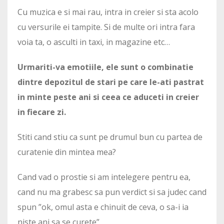
Cu muzica e si mai rau, intra in creier si sta acolo
cu versurile ei tampite. Si de multe ori intra fara
voia ta, o asculti in taxi, in magazine etc…
Urmariti-va emotiile, ele sunt o combinatie
dintre depozitul de stari pe care le-ati pastrat
in minte peste ani si ceea ce aduceti in creier
in fiecare zi.
Stiti cand stiu ca sunt pe drumul bun cu partea de
curatenie din mintea mea?
Cand vad o prostie si am intelegere pentru ea,
cand nu ma grabesc sa pun verdict si sa judec cand
spun ”ok, omul asta e chinuit de ceva, o sa-i ia
niste ani sa se curete”.