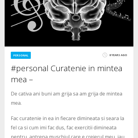
8 YEARS AGO
PERSONAL
#personal Curatenie in mintea
mea –
De cativa ani buni am grija sa am grija de mintea
mea.
Fac curatenie in ea in fiecare dimineata si seara la
fel ca si cum imi fac dus, fac exercitii dimineata
pentru antrena muschiul care e creierul meu, iau