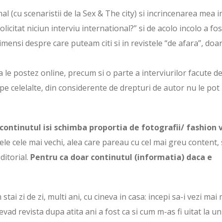
l (cu scenaristii de la Sex & The city) si incrincenarea mea i
icitat niciun interviu international?” si de acolo incolo a fo
 imensi despre care puteam citi si in revistele “de afara”, doar
le postez online, precum si o parte a interviurilor facute d
pe celelalte, din considerente de drepturi de autor nu le pot
 continutul isi schimba proportia de fotografii/ fashion 
le cele mai vechi, alea care pareau cu cel mai greu content,
editorial.
Pentru ca doar continutul (informatia) daca e
 stai zi de zi, multi ani, cu cineva in casa: incepi sa-i vezi mai
evad revista dupa atita ani a fost ca si cum m-as fi uitat la un