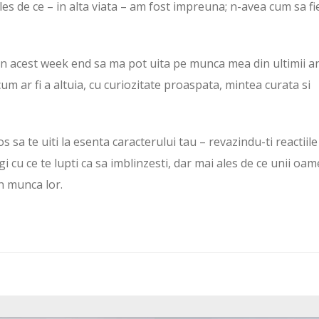
eles de ce – in alta viata – am fost impreuna; n-avea cum sa fi
in acest week end sa ma pot uita pe munca mea din ultimii ani
cum ar fi a altuia, cu curiozitate proaspata, mintea curata si
 sa te uiti la esenta caracterului tau – revazindu-ti reactiile
i cu ce te lupti ca sa imblinzesti, dar mai ales de ce unii oam
in munca lor.