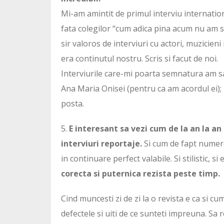
Mi-am amintit de primul interviu internationa
fata colegilor “cum adica pina acum nu am sol
sir valoros de interviuri cu actori, muzicieni
era continutul nostru. Scris si facut de noi.
Interviurile care-mi poarta semnatura am sa 
Ana Maria Onisei (pentru ca am acordul ei); 
posta.
5.
E interesant sa vezi cum de la an la an
interviuri reportaje.
Si cum de fapt numere
in continuare perfect valabile. Si stilistic, si 
corecta si puternica rezista peste timp.
Cind muncesti zi de zi la o revista e ca si cum
defectele si uiti de ce sunteti impreuna. Sa r