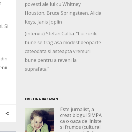
e
povesti ale lui cu Whitney
Houston, Bruce Springsteen, Alicia
Keys, Janis Joplin
. Si
(interviu) Stefan Caltia: “Lucrurile
bune se trag asa modest deoparte
cateodata si asteapta vremuri
 din
bune pentru a reveni la
enii
suprafata.”
CRISTINA BAZAVAN
Este jurnalist, a
creat blogul S!MPA
ca o oaza de liniste
si frumos (cultural,