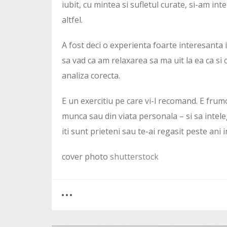
iubit, cu mintea si sufletul curate, si-am int
altfel.
A fost deci o experienta foarte interesanta 
sa vad ca am relaxarea sa ma uit la ea ca si 
analiza corecta.
E un exercitiu pe care vi-l recomand. E frumos
munca sau din viata personala – si sa inteleg
iti sunt prieteni sau te-ai regasit peste ani 
cover photo
shutterstock
0