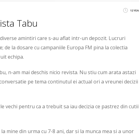
12 YE
evista Tabu
 diverse amintiri care s-au aflat intr-un depozit. Lucruri
e; de la dosare cu campaniile Europa FM pina la colectia
uit echipa.
bu, n-am mai deschis nicio revista. Nu stiu cum arata astazi
e conversatie pe tema continutul ei actual ori a vreunei decizii
e vechi pentru ca a trebuit sa iau decizia ce pastrez din cutii
 la mine din urma cu 7-8 ani, dar si la munca mea si a unor