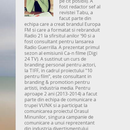
pe cit posibil). A
fost redactor sef al
revistei Tabu, a
facut parte din
echipa care a creat brandul Europa
FM si care a formatat si rebranduit
Radio 21 la sfirsitul anilor ‘90 si a
fost consultant pentru lansarea
Radio Guerrilla. A prezentat primul
sezon al emisiunii Ca-n filme (Digi
24 TV). A sustinut un curs de
branding personal pentru actori,
la TIFF, in cadrul proiectului "10
pentru film", este consultant in
branding & promotion pentru
artisti, industria media. Pentru
aproape 2 ani (2013-2014) a facut
parte din echipa de comunicare a
trupei VUNK si a participat la
comunicarea proiectul Orasul
Minunilor, singura campanie de
comunicare a unui reprezentant
din industria divertismentului