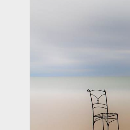
2
3585