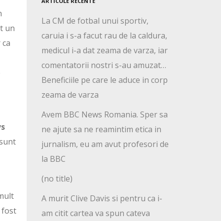
ARTICOLE RECENTE
n
La CM de fotbal unui sportiv,
st un
caruia i s-a facut rau de la caldura,
 ca
medicul i-a dat zeama de varza, iar
comentatorii nostri s-au amuzat…
e
Beneficiile pe care le aduce in corp
zeama de varza
Avem BBC News Romania. Sper sa
vs
ne ajute sa ne reamintim etica in
 sunt
jurnalism, eu am avut profesori de
la BBC
(no title)
 mult
A murit Clive Davis si pentru ca i-
 fost
am citit cartea va spun cateva