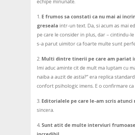
echipe minunate.
1.
E frumos sa constati ca nu mai ai incrin
greseala
intr-un text. Da, si acum as mai ed
pe care le consider in plus, dar – cintindu-le
s-a parut uimitor ca foarte multe sunt perfec
2.
Multi dintre tinerii pe care am pariat
Imi aduc aminte cit de mult ma luptam cu man
naiba a auzit de astia?” era replica standard
confort psihologic imens. E o confirmare ca 
3.
Editorialele pe care le-am scris atunci
sincera.
4.
Sunt atit de multe interviuri frumoase 
incredibil.