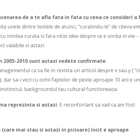
cenarea de a te afla fata in fata cu ceea ce consideri a f
ita unele dintre textele de atunci, “curatindu-le” de citeva em
 cu mintea curata si fara nicio idee despre ce e vorba in ele –
t valabile si astazi.
 in 2005-2010 sunt astazi vedete confirmate
.
agementul ca sa fie in revista un articol despre x sau y ( “c
), dar sa-i vezi cu ochii faptelor de peste aproape 10 ani e un
instinctul, backgroundul tau cultural functioneaza.
 ma reprezinta si astazi
. E reconfortant sa vad ca am fost
(care mai stau si astazi in picioare) incit e aproape