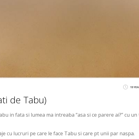
15 YE
ati de Tabu)
u in fata si lumea ma intreaba “asa si ce parere ai?” cu un
e cu lucruri pe care le face Tabu si care pt unii par naspa.