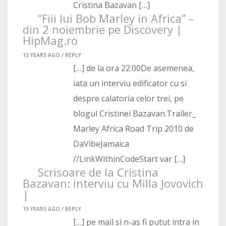
Cristina Bazavan […]
“Fiii lui Bob Marley in Africa” –
din 2 noiembrie pe Discovery |
HipMag.ro
15 YEARS AGO /
REPLY
[…] de la ora 22.00De asemenea,
iata un interviu edificator cu si
despre calatoria celor trei, pe
blogul Cristinei Bazavan.Trailer_
Marley Africa Road Trip 2010 de
DaVibeJamaica
//LinkWithinCodeStart var […]
Scrisoare de la Cristina
Bazavan: interviu cu Milla Jovovich
|
15 YEARS AGO /
REPLY
[…] pe mail si n-as fi putut intra in