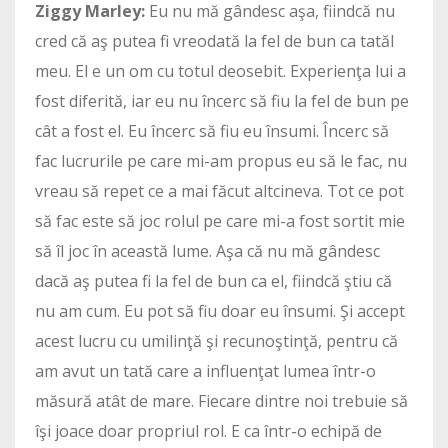
Ziggy Marley:
Eu nu mă gândesc aşa, fiindcă nu
cred că aş putea fi vreodată la fel de bun ca tatăl
meu. El e un om cu totul deosebit. Experienţa lui a
fost diferită, iar eu nu încerc să fiu la fel de bun pe
cât a fost el. Eu încerc să fiu eu însumi. Încerc să
fac lucrurile pe care mi-am propus eu să le fac, nu
vreau să repet ce a mai făcut altcineva. Tot ce pot
să fac este să joc rolul pe care mi-a fost sortit mie
să îl joc în această lume. Aşa că nu mă gândesc
dacă aş putea fi la fel de bun ca el, fiindcă ştiu că
nu am cum. Eu pot să fiu doar eu însumi. Şi accept
acest lucru cu umilinţă şi recunoştinţă, pentru că
am avut un tată care a influenţat lumea într-o
măsură atât de mare. Fiecare dintre noi trebuie să
îşi joace doar propriul rol. E ca într-o echipă de