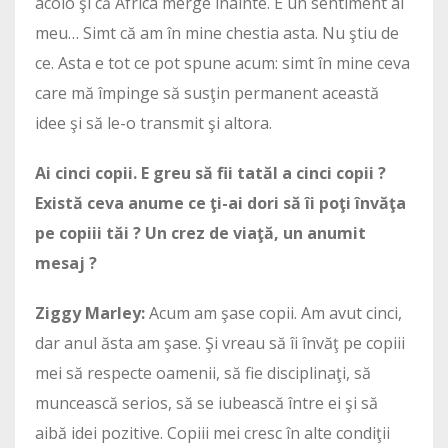
acolo şi că Africa merge înainte. E un sentiment al
meu… Simt că am în mine chestia asta. Nu ştiu de
ce. Asta e tot ce pot spune acum: simt în mine ceva
care mă împinge să susţin permanent această
idee şi să le-o transmit şi altora.
Ai cinci copii. E greu să fii tatăl a cinci copii ?
Există ceva anume ce ţi-ai dori să îi poţi învăţa
pe copiii tăi ? Un crez de viaţă, un anumit
mesaj ?
Ziggy Marley:
Acum am şase copii. Am avut cinci,
dar anul ăsta am şase. Şi vreau să îi învăţ pe copiii
mei să respecte oamenii, să fie disciplinaţi, să
muncească serios, să se iubească între ei şi să
aibă idei pozitive. Copiii mei cresc în alte condiţii