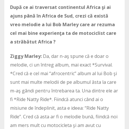
După ce ai traversat continentul Africa şi ai
ajuns până în Africa de Sud, crezi că există
vreo melodie a lui Bob Marley care ar rezuma
cel mai bine experienţa ta de motociclist care
a străbătut Africa ?
Ziggy Marley:
Da, dar n-aş spune că e doar o
melodie, ci un întreg album, mai exact *Survival.
*Cred că e cel mai “afrocentric” album al lui Bob şi
sunt mai multe melodii de pe albumul ăsta la care
m-aş gândi pentru întrebarea ta. Una dintre ele ar
fi *Ride Natty Ride*. Fiindcă atunci când ai o
misiune de îndeplinit, asta e ideea: “Ride Natty
Ride”. Cred că asta ar fi o melodie bună, fiindcă noi
am mers mult cu motocicleta şi am avut cu