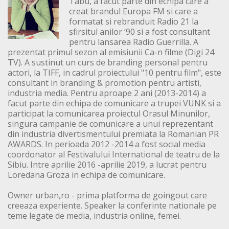
Tabu, a facut parte din echipa care a
creat brandul Europa FM si care a
formatat si rebranduit Radio 21 la
sfirsitul anilor ‘90 si a fost consultant
pentru lansarea Radio Guerrilla. A
prezentat primul sezon al emisiunii Ca-n filme (Digi 24
TV). A sustinut un curs de branding personal pentru
actori, la TIFF, in cadrul proiectului "10 pentru film", este
consultant in branding & promotion pentru artisti,
industria media. Pentru aproape 2 ani (2013-2014) a
facut parte din echipa de comunicare a trupei VUNK si a
participat la comunicarea proiectul Orasul Minunilor,
singura campanie de comunicare a unui reprezentant
din industria divertismentului premiata la Romanian PR
AWARDS. In perioada 2012 -2014 a fost social media
coordonator al Festivalului International de teatru de la
Sibiu. Intre aprilie 2016 -aprilie 2019, a lucrat pentru
Loredana Groza in echipa de comunicare.
Owner urban,ro - prima platforma de goingout care
creeaza experiente. Speaker la conferinte nationale pe
teme legate de media, industria online, femei.