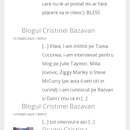
care nu le-ai postat mi-ar face
placere sa le citesc:). BLESS
Blogul Cristinei Bazavan
15 YEARS AGO /
REPLY
[…] IIIlea, l-am intilnit pe Toma
Coconea, i-am intervievat pentru
blog pe Julie Taymor, Milla
Jovovic, Ziggy Marley si Steve
McCurry (pe asta il veti citi in
curind); i-am cunoscut pe Razvan
si Dani ( stiu ca in […]
Blogul Cristinei Bazavan
14 YEARS AGO /
REPLY
[…] tot interviul e aici […]
Dragoi Cristina