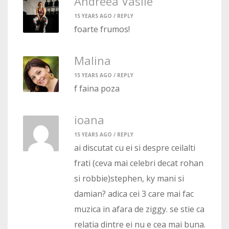
Andreea Vasile
15 YEARS AGO /
REPLY
foarte frumos!
Malina
15 YEARS AGO /
REPLY
f faina poza
ioana
15 YEARS AGO /
REPLY
ai discutat cu ei si despre ceilalti
frati (ceva mai celebri decat rohan
si robbie)stephen, ky mani si
damian? adica cei 3 care mai fac
muzica in afara de ziggy. se stie ca
relatia dintre ei nu e cea mai buna.