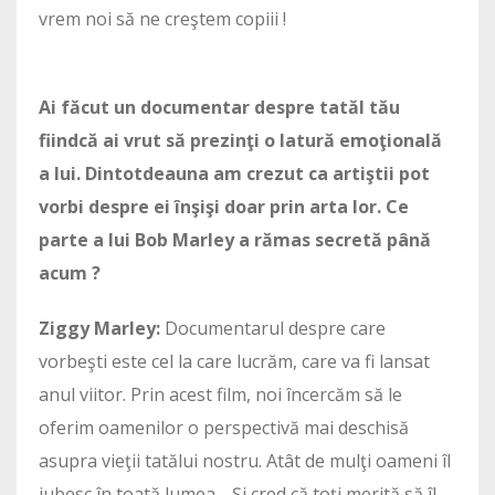
vrem noi să ne creştem copiii !
Ai făcut un documentar despre tatăl tău
fiindcă ai vrut să prezinţi o latură emoţională
a lui. Dintotdeauna am crezut ca artiştii pot
vorbi despre ei înşişi doar prin arta lor. Ce
parte a lui Bob Marley a rămas secretă până
acum ?
Ziggy Marley:
Documentarul despre care
vorbeşti este cel la care lucrăm, care va fi lansat
anul viitor. Prin acest film, noi încercăm să le
oferim oamenilor o perspectivă mai deschisă
asupra vieţii tatălui nostru. Atât de mulţi oameni îl
iubesc în toată lumea… Şi cred că toţi merită să îl