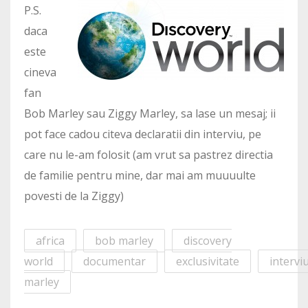
P.S.
daca
este
cineva
fan
Bob Marley sau Ziggy Marley, sa lase un mesaj; ii
pot face cadou citeva declaratii din interviu, pe
care nu le-am folosit (am vrut sa pastrez directia
de familie pentru mine, dar mai am muuuulte
povesti de la Ziggy)
africa
bob marley
discovery
world
documentar
exclusivitate
intervi
marley