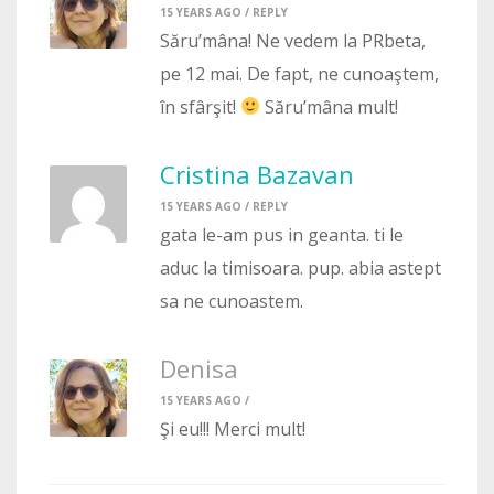
15 YEARS AGO /
REPLY
Săru’mâna! Ne vedem la PRbeta,
pe 12 mai. De fapt, ne cunoaştem,
în sfârşit!
Săru’mâna mult!
Cristina Bazavan
15 YEARS AGO /
REPLY
gata le-am pus in geanta. ti le
aduc la timisoara. pup. abia astept
sa ne cunoastem.
Denisa
15 YEARS AGO /
Şi eu!!! Merci mult!