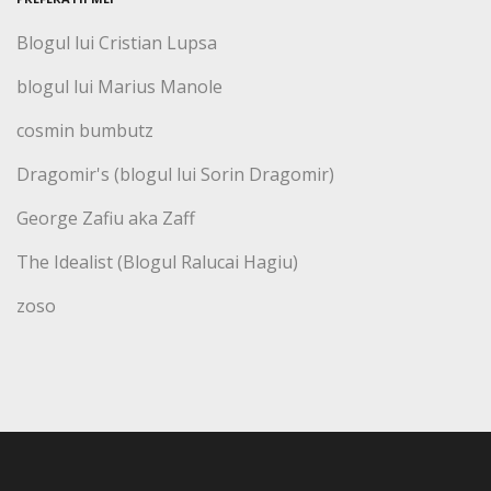
Blogul lui Cristian Lupsa
blogul lui Marius Manole
cosmin bumbutz
Dragomir's (blogul lui Sorin Dragomir)
George Zafiu aka Zaff
The Idealist (Blogul Ralucai Hagiu)
zoso