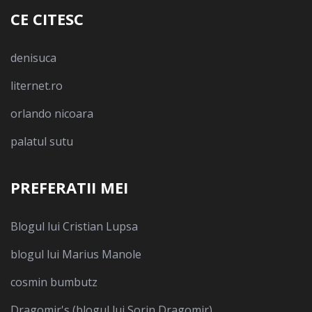
CE CITESC
denisuca
liternet.ro
orlando nicoara
palatul sutu
PREFERATII MEI
Blogul lui Cristian Lupsa
blogul lui Marius Manole
cosmin bumbutz
Dragomir's (blogul lui Sorin Dragomir)