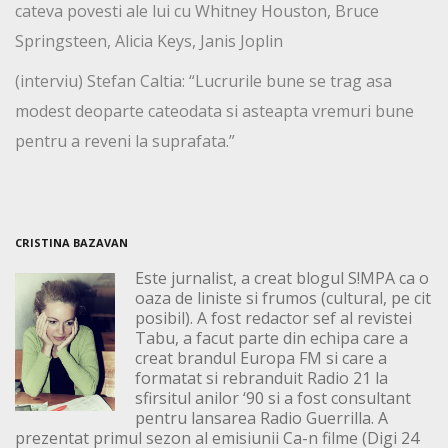
cateva povesti ale lui cu Whitney Houston, Bruce
Springsteen, Alicia Keys, Janis Joplin
(interviu) Stefan Caltia: “Lucrurile bune se trag asa
modest deoparte cateodata si asteapta vremuri bune
pentru a reveni la suprafata.”
CRISTINA BAZAVAN
Este jurnalist, a creat blogul S!MPA ca o
oaza de liniste si frumos (cultural, pe cit
posibil). A fost redactor sef al revistei
Tabu, a facut parte din echipa care a
creat brandul Europa FM si care a
formatat si rebranduit Radio 21 la
sfirsitul anilor ‘90 si a fost consultant
pentru lansarea Radio Guerrilla. A
prezentat primul sezon al emisiunii Ca-n filme (Digi 24