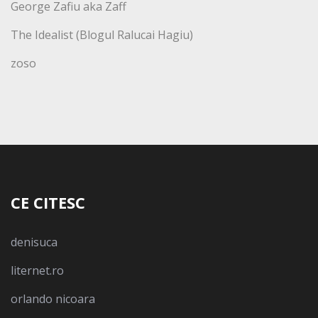
George Zafiu aka Zaff
The Idealist (Blogul Ralucai Hagiu)
zoso
CE CITESC
denisuca
liternet.ro
orlando nicoara