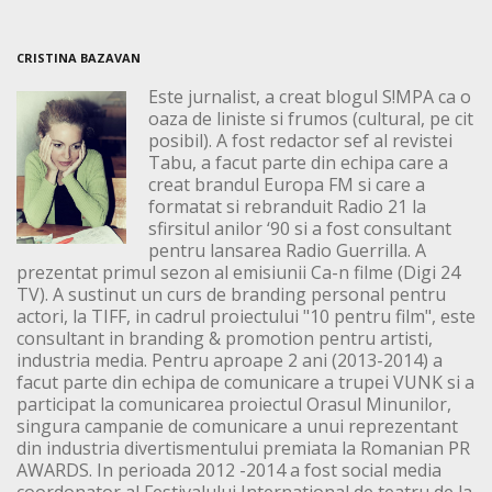
CRISTINA BAZAVAN
Este jurnalist, a creat blogul S!MPA ca o
oaza de liniste si frumos (cultural, pe cit
posibil). A fost redactor sef al revistei
Tabu, a facut parte din echipa care a
creat brandul Europa FM si care a
formatat si rebranduit Radio 21 la
sfirsitul anilor ‘90 si a fost consultant
pentru lansarea Radio Guerrilla. A
prezentat primul sezon al emisiunii Ca-n filme (Digi 24
TV). A sustinut un curs de branding personal pentru
actori, la TIFF, in cadrul proiectului "10 pentru film", este
consultant in branding & promotion pentru artisti,
industria media. Pentru aproape 2 ani (2013-2014) a
facut parte din echipa de comunicare a trupei VUNK si a
participat la comunicarea proiectul Orasul Minunilor,
singura campanie de comunicare a unui reprezentant
din industria divertismentului premiata la Romanian PR
AWARDS. In perioada 2012 -2014 a fost social media