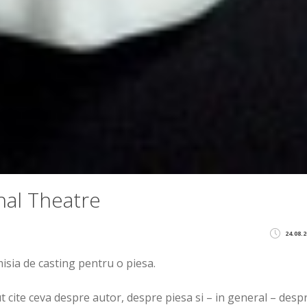
nal Theatre
24.08.2
omisia de casting pentru o piesa.
stiut cite ceva despre autor, despre piesa si – in general – desp