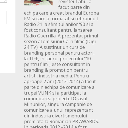
revistei Tabu, a
facut parte din
echipa care a creat brandul Europa
FM si care a formatat si rebranduit
Radio 21 la sfirsitul anilor ‘90 si a
fost consultant pentru lansarea
Radio Guerrilla. A prezentat primul
sezon al emisiunii Ca-n filme (Digi
24 TV). A sustinut un curs de
branding personal pentru actori,
la TIFF, in cadrul proiectului "10
pentru film", este consultant in
branding & promotion pentru
artisti, industria media. Pentru
aproape 2 ani (2013-2014) a facut
parte din echipa de comunicare a
trupei VUNK si a participat la
comunicarea proiectul Orasul
Minunilor, singura campanie de
comunicare a unui reprezentant
din industria divertismentului
premiata la Romanian PR AWARDS.
In perioada 2012 -2014 a fost