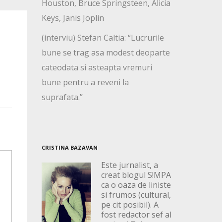
Houston, Bruce Springsteen, Alicia
Keys, Janis Joplin
(interviu) Stefan Caltia: “Lucrurile
bune se trag asa modest deoparte
cateodata si asteapta vremuri
bune pentru a reveni la
suprafata.”
CRISTINA BAZAVAN
Este jurnalist, a
creat blogul S!MPA
ca o oaza de liniste
si frumos (cultural,
pe cit posibil). A
fost redactor sef al