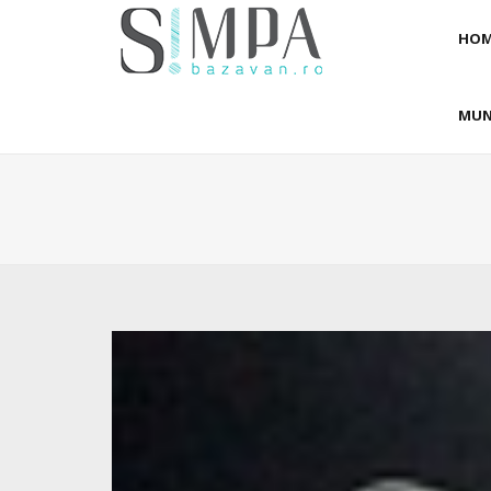
HOM
MUN