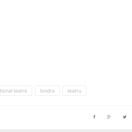
ional teatre
londra
teatru