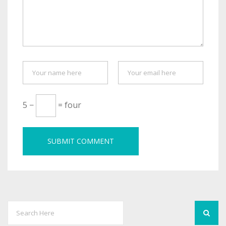
5 −
= four