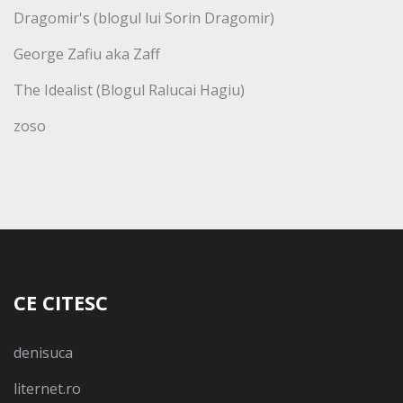
Dragomir's (blogul lui Sorin Dragomir)
George Zafiu aka Zaff
The Idealist (Blogul Ralucai Hagiu)
zoso
CE CITESC
denisuca
liternet.ro