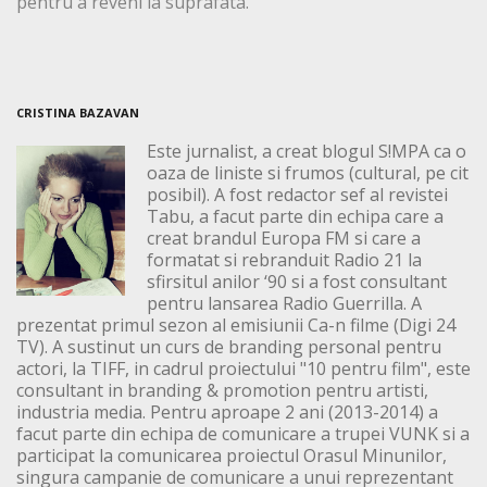
pentru a reveni la suprafata.”
CRISTINA BAZAVAN
Este jurnalist, a creat blogul S!MPA ca o
oaza de liniste si frumos (cultural, pe cit
posibil). A fost redactor sef al revistei
Tabu, a facut parte din echipa care a
creat brandul Europa FM si care a
formatat si rebranduit Radio 21 la
sfirsitul anilor ‘90 si a fost consultant
pentru lansarea Radio Guerrilla. A
prezentat primul sezon al emisiunii Ca-n filme (Digi 24
TV). A sustinut un curs de branding personal pentru
actori, la TIFF, in cadrul proiectului "10 pentru film", este
consultant in branding & promotion pentru artisti,
industria media. Pentru aproape 2 ani (2013-2014) a
facut parte din echipa de comunicare a trupei VUNK si a
participat la comunicarea proiectul Orasul Minunilor,
singura campanie de comunicare a unui reprezentant