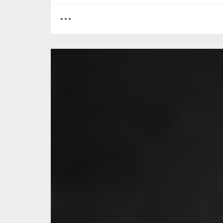
0
1
3636