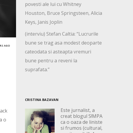
povesti ale lui cu Whitney
Houston, Bruce Springsteen, Alicia
Keys, Janis Joplin
(interviu) Stefan Caltia: “Lucrurile
bune se trag asa modest deoparte
ARS AGO
cateodata si asteapta vremuri
bune pentru a reveni la
suprafata.”
CRISTINA BAZAVAN
Este jurnalist, a
lack
creat blogul S!MPA
a o
ca o oaza de liniste
si frumos (cultural,