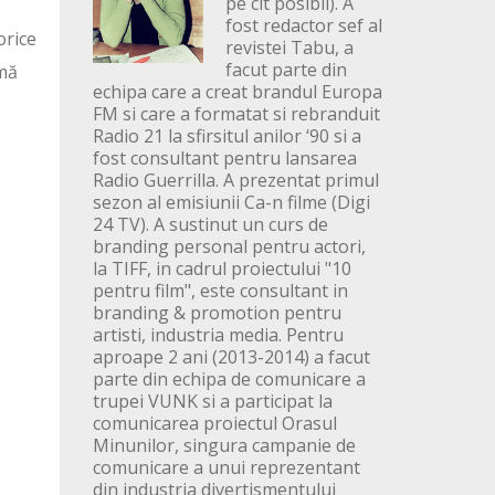
pe cit posibil). A
fost redactor sef al
orice
revistei Tabu, a
facut parte din
rmă
echipa care a creat brandul Europa
FM si care a formatat si rebranduit
Radio 21 la sfirsitul anilor ‘90 si a
fost consultant pentru lansarea
Radio Guerrilla. A prezentat primul
sezon al emisiunii Ca-n filme (Digi
24 TV). A sustinut un curs de
branding personal pentru actori,
la TIFF, in cadrul proiectului "10
pentru film", este consultant in
branding & promotion pentru
artisti, industria media. Pentru
aproape 2 ani (2013-2014) a facut
parte din echipa de comunicare a
trupei VUNK si a participat la
comunicarea proiectul Orasul
Minunilor, singura campanie de
comunicare a unui reprezentant
din industria divertismentului