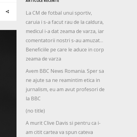
ARTICOLE RECENTE
La CM de fotbal unui sportiv,
caruia i s-a facut rau de la caldura,
medicul i-a dat zeama de varza, iar
comentatorii nostri s-au amuzat…
Beneficiile pe care le aduce in corp
zeama de varza
Avem BBC News Romania. Sper sa
ne ajute sa ne reamintim etica in
jurnalism, eu am avut profesori de
la BBC
(no title)
A murit Clive Davis si pentru ca i-
am citit cartea va spun cateva