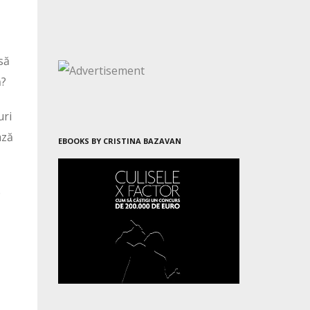
să
ă?
uri
ază
EBOOKS BY CRISTINA BAZAVAN
e