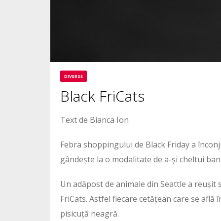
DIVERSE
Black FriCats
Text de Bianca Ion
Febra shoppingului de Black Friday a încon
gândește la o modalitate de a-și cheltui ban
Un adăpost de animale din Seattle a reușit s
FriCats. Astfel fiecare cetățean care se afl
pisicuță neagră.