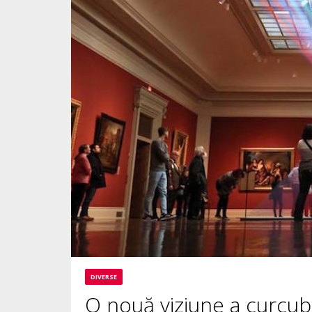
DIVERSE
O nouă viziune a curcub