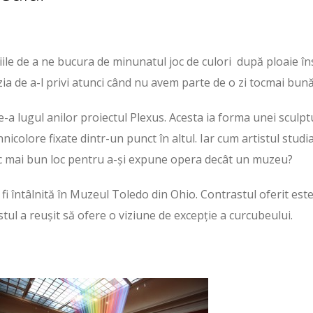
le de a ne bucura de minunatul joc de culori după ploaie în
ia de a-l privi atunci când nu avem parte de o zi tocmai bun
-a lugul anilor proiectul Plexus. Acesta ia forma unei sculpt
nicolore fixate dintr-un punct în altul. Iar cum artistul studi
 loc mai bun loc pentru a-și expune opera decât un muzeu?
i întâlnită în Muzeul Toledo din Ohio. Contrastul oferit est
istul a reușit să ofere o viziune de excepție a curcubeului.