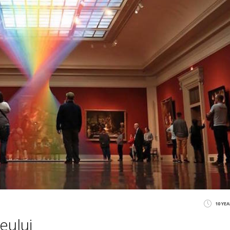
10 YE
eului