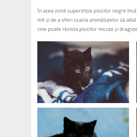
În acea zonă superstiția pisicilor negre înc
mit și de a oferi ocazia animăluțelor să aib
cine poate rezista pisicilor micuțe și draguț