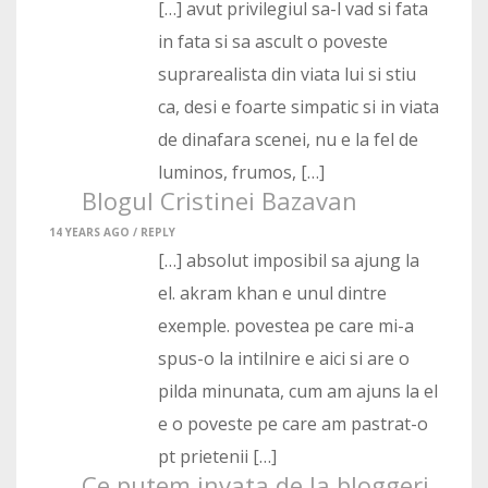
[…] avut privilegiul sa-l vad si fata
in fata si sa ascult o poveste
suprarealista din viata lui si stiu
ca, desi e foarte simpatic si in viata
de dinafara scenei, nu e la fel de
luminos, frumos, […]
Blogul Cristinei Bazavan
14 YEARS AGO /
REPLY
[…] absolut imposibil sa ajung la
el. akram khan e unul dintre
exemple. povestea pe care mi-a
spus-o la intilnire e aici si are o
pilda minunata, cum am ajuns la el
e o poveste pe care am pastrat-o
pt prietenii […]
Ce putem invata de la bloggeri