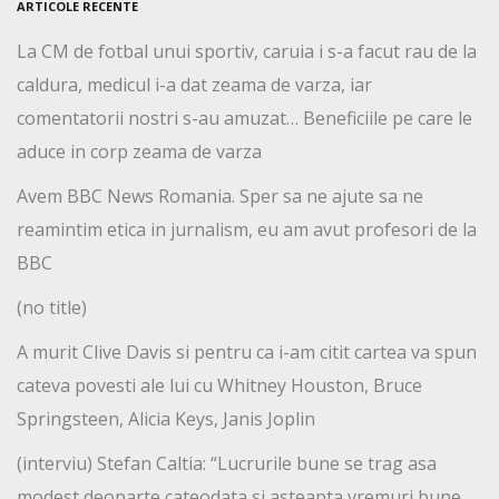
ARTICOLE RECENTE
La CM de fotbal unui sportiv, caruia i s-a facut rau de la
caldura, medicul i-a dat zeama de varza, iar
comentatorii nostri s-au amuzat… Beneficiile pe care le
aduce in corp zeama de varza
Avem BBC News Romania. Sper sa ne ajute sa ne
reamintim etica in jurnalism, eu am avut profesori de la
BBC
(no title)
A murit Clive Davis si pentru ca i-am citit cartea va spun
cateva povesti ale lui cu Whitney Houston, Bruce
Springsteen, Alicia Keys, Janis Joplin
(interviu) Stefan Caltia: “Lucrurile bune se trag asa
modest deoparte cateodata si asteapta vremuri bune