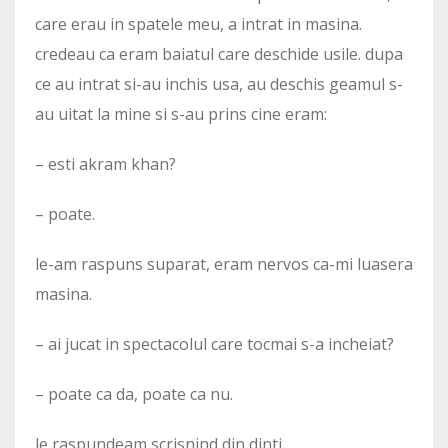
care erau in spatele meu, a intrat in masina.
credeau ca eram baiatul care deschide usile. dupa
ce au intrat si-au inchis usa, au deschis geamul s-
au uitat la mine si s-au prins cine eram:
– esti akram khan?
– poate.
le-am raspuns suparat, eram nervos ca-mi luasera
masina.
– ai jucat in spectacolul care tocmai s-a incheiat?
– poate ca da, poate ca nu.
le raspundeam scrisnind din dinti.