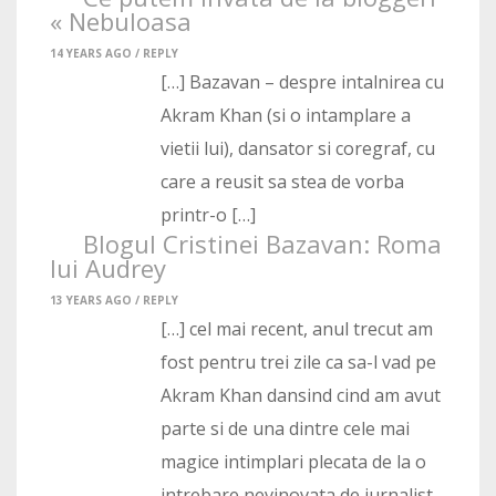
« Nebuloasa
14 YEARS AGO /
REPLY
[…] Bazavan – despre intalnirea cu
Akram Khan (si o intamplare a
vietii lui), dansator si coregraf, cu
care a reusit sa stea de vorba
printr-o […]
Blogul Cristinei Bazavan: Roma
lui Audrey
13 YEARS AGO /
REPLY
[…] cel mai recent, anul trecut am
fost pentru trei zile ca sa-l vad pe
Akram Khan dansind cind am avut
parte si de una dintre cele mai
magice intimplari plecata de la o
intrebare nevinovata de jurnalist