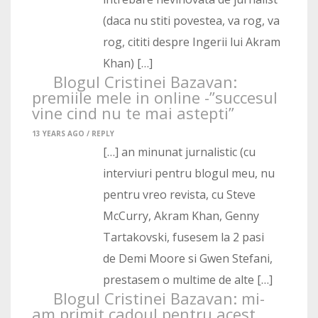
(daca nu stiti povestea, va rog, va
rog, cititi despre Ingerii lui Akram
Khan) […]
Blogul Cristinei Bazavan:
premiile mele in online -”succesul
vine cind nu te mai astepti”
13 YEARS AGO /
REPLY
[…] an minunat jurnalistic (cu
interviuri pentru blogul meu, nu
pentru vreo revista, cu Steve
McCurry, Akram Khan, Genny
Tartakovski, fusesem la 2 pasi
de Demi Moore si Gwen Stefani,
prestasem o multime de alte […]
Blogul Cristinei Bazavan: mi-
am primit cadoul pentru acest