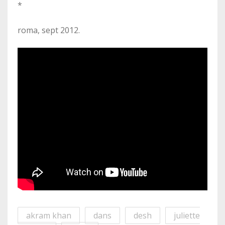
*
roma, sept 2012.
akram khan
dans
desh
juliette