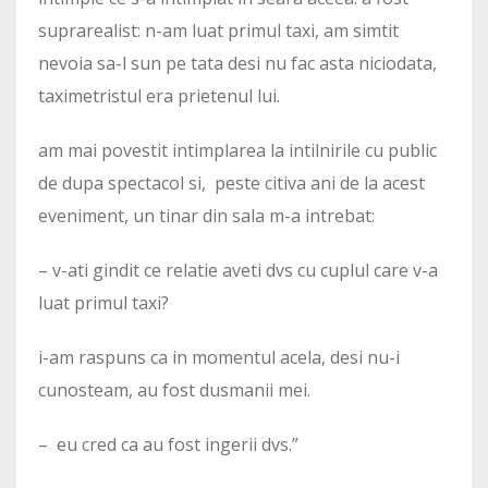
suprarealist: n-am luat primul taxi, am simtit
nevoia sa-l sun pe tata desi nu fac asta niciodata,
taximetristul era prietenul lui.
am mai povestit intimplarea la intilnirile cu public
de dupa spectacol si, peste citiva ani de la acest
eveniment, un tinar din sala m-a intrebat:
– v-ati gindit ce relatie aveti dvs cu cuplul care v-a
luat primul taxi?
i-am raspuns ca in momentul acela, desi nu-i
cunosteam, au fost dusmanii mei.
– eu cred ca au fost ingerii dvs.”