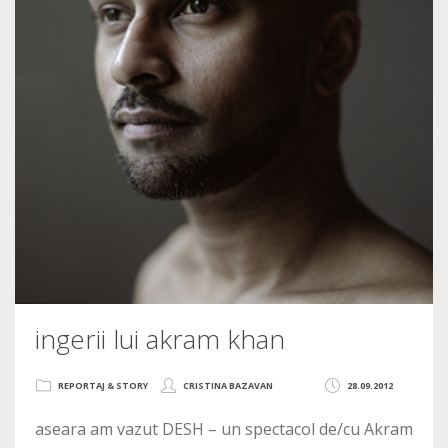
ingerii lui akram khan
REPORTAJ & STORY
CRISTINA BAZAVAN
28.09.2012
aseara am vazut DESH – un spectacol de/cu Akram