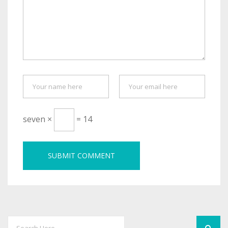
seven ×
= 14