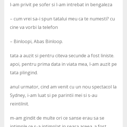
l-am privit pe sofer si l-am intrebat in bengaleza
– cum vrei sa-i spun tatalui meu ca te numesti? cu
cine va vorbi la telefon
– Binloopi, Abas Binloop.
tata a auzit si pentru citeva secunde a fost liniste.
apoi, pentru prima data in viata mea, l-am auzit pe
tata plingind.
anul urmator, cind am venit cu un nou spectacol la
Sydney, i-am luat si pe parintii mei si s-au
reintilnit.
m-am gindit de multe ori ce sanse erau sa se
intimple ce s-a intimplat in seara aceea. a fost